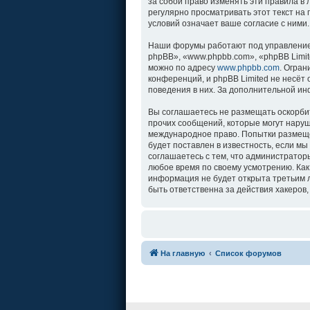
за собой право изменять эти правила в
регулярно просматривать этот текст на
условий означает ваше согласие с ними.
Наши форумы работают под управление
phpBB», «www.phpbb.com», «phpBB Limit
можно по адресу
www.phpbb.com
. Огра
конференций, и phpBB Limited не несёт
поведения в них. За дополнительной и
Вы соглашаетесь не размещать оскорби
прочих сообщений, которые могут наруш
международное право. Попытки размеще
будет поставлен в известность, если м
соглашаетесь с тем, что администратор
любое время по своему усмотрению. Как
информация не будет открыта третьим л
быть ответственна за действия хакеров,
На главную
Список форумов