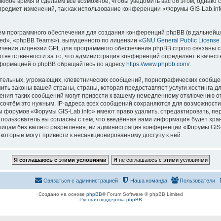
 любое время и сделаем всё возможное, чтобы уведомить вас об этом, однак
 предмет изменений, так как использование конференции «Форумы GIS-Lab.in
м программного обеспечения для создания конференций phpBB (в дальнейш
ed», «phpBB Teams»), выпущенного по лицензии «
GNU General Public License
ничения лицензии GPL для программного обеспечения phpBB строго связаны с
 ответственности за то, что администрация конференций определяет в качест
нформацией о phpBB обращайтесь по адресу
https://www.phpbb.com/
.
тельных, угрожающих, клеветнических сообщений, порнографических сообщен
ить законы вашей страны, страны, которая предоставляет услуги хостинга д
ния таких сообщений могут привести к вашему немедленному отключению о
ы сочтём это нужным. IP-адреса всех сообщений сохраняются для возможности
ы форумов «Форумы GIS-Lab.info» имеют право удалить, отредактировать, пе
 пользователь вы согласны с тем, что введённая вами информация будет хран
ицам без вашего разрешения, ни администрация конференции «Форумы GIS-La
 которые могут привести к несанкционированному доступу к ней.
Связаться с администрацией
Наша команда
Пользователи
Создано на основе
phpBB
® Forum Software © phpBB Limited
Русская поддержка phpBB