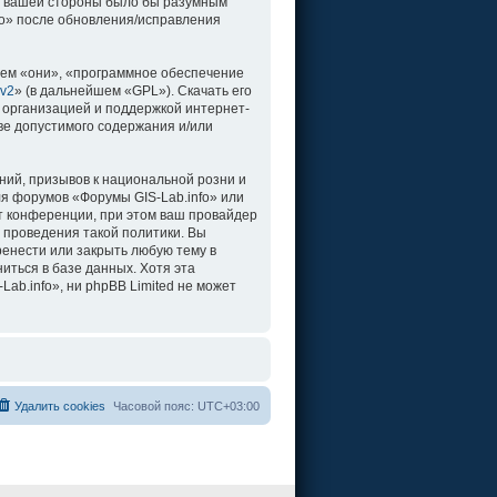
о с вашей стороны было бы разумным
fo» после обновления/исправления
ем «они», «программное обеспечение
 v2
» (в дальнейшем «GPL»). Скачать его
 организацией и поддержкой интернет-
ве допустимого содержания и/или
ий, призывов к национальной розни и
ля форумов «Форумы GIS-Lab.info» или
т конференции, при этом ваш провайдер
 проведения такой политики. Вы
ренести или закрыть любую тему в
иться в базе данных. Хотя эта
b.info», ни phpBB Limited не может
Удалить cookies
Часовой пояс:
UTC+03:00