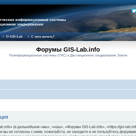
О GIS-Lab
С чего начать?
Форумы GIS-Lab.info
Геоинформационные системы (ГИС) и Дистанционное зондирование Земли
ация
nfo» (в дальнейшем «мы», «наш», «Форумы GIS-Lab.info», «https://gis-lab.in
и вы не согласны с ними, пожалуйста, не заходите и не пользуйтесь форумам