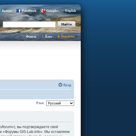
Twitter
Facebook
Google+
English
Форум
Блог
Реклама
Вход
Язык:
fo/forum»), вы подтверждаете своё
и «Форумы GIS-Lab.info». Мы оставляем