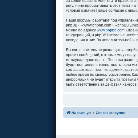
за собой право изменять эти правила в
регулярно просматривать этот текст на
условий означает ваше согласие с ними.
Наши форумы работают под управление
phpBB», «www.phpbb.com», «phpBB Limit
можно по адресу
www.phpbb.com
. Огра
конференций, и phpBB Limited не несёт
поведения в них. За дополнительной и
Вы соглашаетесь не размещать оскорби
прочих сообщений, которые могут наруш
международное право. Попытки размеще
будет поставлен в известность, если м
соглашаетесь с тем, что администратор
любое время по своему усмотрению. Как
информация не будет открыта третьим л
быть ответственна за действия хакеров,
На главную
Список форумов