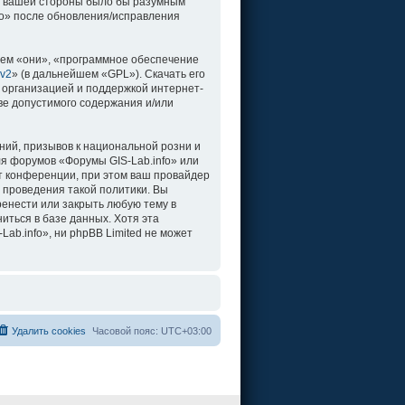
о с вашей стороны было бы разумным
fo» после обновления/исправления
ем «они», «программное обеспечение
 v2
» (в дальнейшем «GPL»). Скачать его
 организацией и поддержкой интернет-
ве допустимого содержания и/или
ий, призывов к национальной розни и
ля форумов «Форумы GIS-Lab.info» или
т конференции, при этом ваш провайдер
 проведения такой политики. Вы
ренести или закрыть любую тему в
иться в базе данных. Хотя эта
b.info», ни phpBB Limited не может
Удалить cookies
Часовой пояс:
UTC+03:00