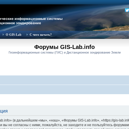
О GIS-Lab
С чего начать?
Форумы GIS-Lab.info
Геоинформационные системы (ГИС) и Дистанционное зондирование Земли
ация
nfo» (в дальнейшем «мы», «наш», «Форумы GIS-Lab.info», «https://gis-lab.in
и вы не согласны с ними, пожалуйста, не заходите и не пользуйтесь форумам