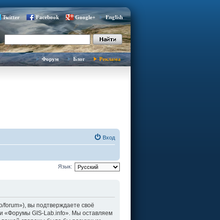
Twitter
Facebook
Google+
English
Форум
Блог
Реклама
Вход
Язык:
fo/forum»), вы подтверждаете своё
и «Форумы GIS-Lab.info». Мы оставляем