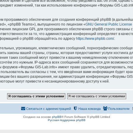
 любое время и сделаем всё возможное, чтобы уведомить вас об этом, однак
 предмет изменений, так как использование конференции «Форумы GIS-Lab.in
м программного обеспечения для создания конференций phpBB (в дальнейш
ed», «phpBB Teams»), выпущенного по лицензии «
GNU General Public License
ничения лицензии GPL для программного обеспечения phpBB строго связаны с
 ответственности за то, что администрация конференций определяет в качест
нформацией о phpBB обращайтесь по адресу
https://www.phpbb.com/
.
тельных, угрожающих, клеветнических сообщений, порнографических сообщен
ить законы вашей страны, страны, которая предоставляет услуги хостинга д
ния таких сообщений могут привести к вашему немедленному отключению о
ы сочтём это нужным. IP-адреса всех сообщений сохраняются для возможности
ы форумов «Форумы GIS-Lab.info» имеют право удалить, отредактировать, пе
 пользователь вы согласны с тем, что введённая вами информация будет хран
ицам без вашего разрешения, ни администрация конференции «Форумы GIS-La
 которые могут привести к несанкционированному доступу к ней.
Связаться с администрацией
Наша команда
Пользователи
Создано на основе
phpBB
® Forum Software © phpBB Limited
Русская поддержка phpBB