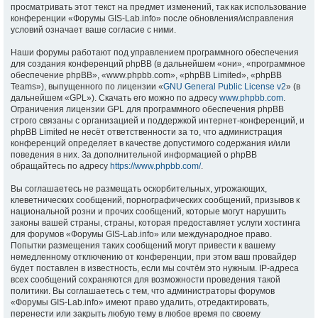
просматривать этот текст на предмет изменений, так как использование
конференции «Форумы GIS-Lab.info» после обновления/исправления
условий означает ваше согласие с ними.
Наши форумы работают под управлением программного обеспечения
для создания конференций phpBB (в дальнейшем «они», «программное
обеспечение phpBB», «www.phpbb.com», «phpBB Limited», «phpBB
Teams»), выпущенного по лицензии «
GNU General Public License v2
» (в
дальнейшем «GPL»). Скачать его можно по адресу
www.phpbb.com
.
Ограничения лицензии GPL для программного обеспечения phpBB
строго связаны с организацией и поддержкой интернет-конференций, и
phpBB Limited не несёт ответственности за то, что администрация
конференций определяет в качестве допустимого содержания и/или
поведения в них. За дополнительной информацией о phpBB
обращайтесь по адресу
https://www.phpbb.com/
.
Вы соглашаетесь не размещать оскорбительных, угрожающих,
клеветнических сообщений, порнографических сообщений, призывов к
национальной розни и прочих сообщений, которые могут нарушить
законы вашей страны, страны, которая предоставляет услуги хостинга
для форумов «Форумы GIS-Lab.info» или международное право.
Попытки размещения таких сообщений могут привести к вашему
немедленному отключению от конференции, при этом ваш провайдер
будет поставлен в известность, если мы сочтём это нужным. IP-адреса
всех сообщений сохраняются для возможности проведения такой
политики. Вы соглашаетесь с тем, что администраторы форумов
«Форумы GIS-Lab.info» имеют право удалить, отредактировать,
перенести или закрыть любую тему в любое время по своему