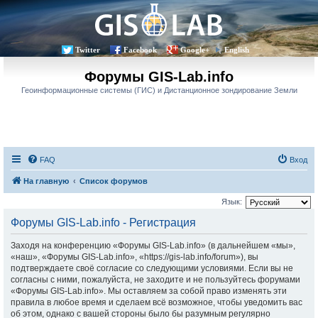
Twitter
Facebook
Google+
English
Форумы GIS-Lab.info
Геоинформационные системы (ГИС) и Дистанционное зондирование Земли
FAQ
Вход
На главную
Список форумов
Язык:
Форумы GIS-Lab.info - Регистрация
Заходя на конференцию «Форумы GIS-Lab.info» (в дальнейшем «мы»,
«наш», «Форумы GIS-Lab.info», «https://gis-lab.info/forum»), вы
подтверждаете своё согласие со следующими условиями. Если вы не
согласны с ними, пожалуйста, не заходите и не пользуйтесь форумами
«Форумы GIS-Lab.info». Мы оставляем за собой право изменять эти
правила в любое время и сделаем всё возможное, чтобы уведомить вас
об этом, однако с вашей стороны было бы разумным регулярно