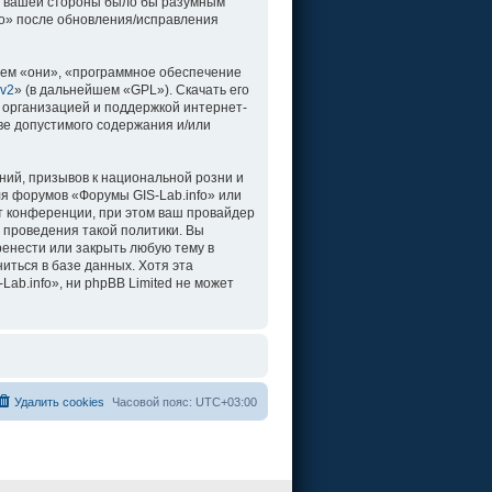
о с вашей стороны было бы разумным
fo» после обновления/исправления
ем «они», «программное обеспечение
 v2
» (в дальнейшем «GPL»). Скачать его
 организацией и поддержкой интернет-
ве допустимого содержания и/или
ий, призывов к национальной розни и
ля форумов «Форумы GIS-Lab.info» или
т конференции, при этом ваш провайдер
 проведения такой политики. Вы
ренести или закрыть любую тему в
иться в базе данных. Хотя эта
b.info», ни phpBB Limited не может
Удалить cookies
Часовой пояс:
UTC+03:00