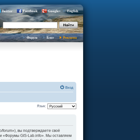
Twitter
Facebook
Google+
English
Форум
Блог
Реклама
Вход
Язык:
fo/forum»), вы подтверждаете своё
и «Форумы GIS-Lab.info». Мы оставляем