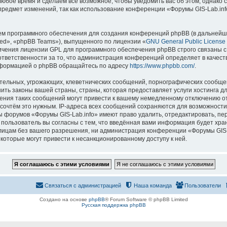
 любое время и сделаем всё возможное, чтобы уведомить вас об этом, однак
 предмет изменений, так как использование конференции «Форумы GIS-Lab.in
м программного обеспечения для создания конференций phpBB (в дальнейш
ed», «phpBB Teams»), выпущенного по лицензии «
GNU General Public License
ничения лицензии GPL для программного обеспечения phpBB строго связаны с
 ответственности за то, что администрация конференций определяет в качест
нформацией о phpBB обращайтесь по адресу
https://www.phpbb.com/
.
тельных, угрожающих, клеветнических сообщений, порнографических сообщен
ить законы вашей страны, страны, которая предоставляет услуги хостинга д
ния таких сообщений могут привести к вашему немедленному отключению о
ы сочтём это нужным. IP-адреса всех сообщений сохраняются для возможности
ы форумов «Форумы GIS-Lab.info» имеют право удалить, отредактировать, пе
 пользователь вы согласны с тем, что введённая вами информация будет хран
ицам без вашего разрешения, ни администрация конференции «Форумы GIS-La
 которые могут привести к несанкционированному доступу к ней.
Связаться с администрацией
Наша команда
Пользователи
Создано на основе
phpBB
® Forum Software © phpBB Limited
Русская поддержка phpBB