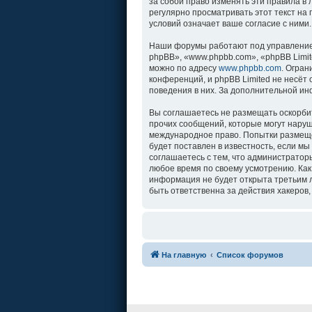
за собой право изменять эти правила в
регулярно просматривать этот текст на
условий означает ваше согласие с ними.
Наши форумы работают под управление
phpBB», «www.phpbb.com», «phpBB Limit
можно по адресу
www.phpbb.com
. Огра
конференций, и phpBB Limited не несёт
поведения в них. За дополнительной и
Вы соглашаетесь не размещать оскорби
прочих сообщений, которые могут наруш
международное право. Попытки размеще
будет поставлен в известность, если м
соглашаетесь с тем, что администратор
любое время по своему усмотрению. Как
информация не будет открыта третьим л
быть ответственна за действия хакеров,
На главную
Список форумов