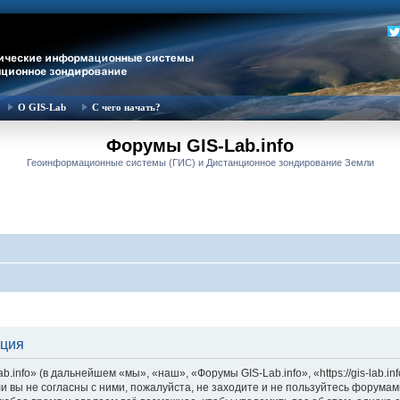
О GIS-Lab
С чего начать?
Форумы GIS-Lab.info
Геоинформационные системы (ГИС) и Дистанционное зондирование Земли
ация
nfo» (в дальнейшем «мы», «наш», «Форумы GIS-Lab.info», «https://gis-lab.in
и вы не согласны с ними, пожалуйста, не заходите и не пользуйтесь форумам