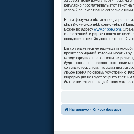
за собой право изменять эти правила в
регулярно просматривать этот текст на
условий означает ваше согласие с ними.
Наши форумы работают под управление
phpBB», «www.phpbb.com», «phpBB Limit
можно по адресу
www.phpbb.com
. Огра
конференций, и phpBB Limited не несёт
поведения в них. За дополнительной и
Вы соглашаетесь не размещать оскорби
прочих сообщений, которые могут наруш
международное право. Попытки размеще
будет поставлен в известность, если м
соглашаетесь с тем, что администратор
любое время по своему усмотрению. Как
информация не будет открыта третьим л
быть ответственна за действия хакеров,
На главную
Список форумов