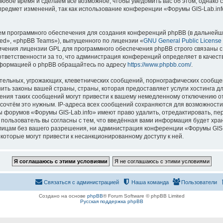
 любое время и сделаем всё возможное, чтобы уведомить вас об этом, однак
 предмет изменений, так как использование конференции «Форумы GIS-Lab.in
м программного обеспечения для создания конференций phpBB (в дальнейш
ed», «phpBB Teams»), выпущенного по лицензии «
GNU General Public License
ничения лицензии GPL для программного обеспечения phpBB строго связаны с
 ответственности за то, что администрация конференций определяет в качест
нформацией о phpBB обращайтесь по адресу
https://www.phpbb.com/
.
тельных, угрожающих, клеветнических сообщений, порнографических сообщен
ить законы вашей страны, страны, которая предоставляет услуги хостинга д
ния таких сообщений могут привести к вашему немедленному отключению о
ы сочтём это нужным. IP-адреса всех сообщений сохраняются для возможности
ы форумов «Форумы GIS-Lab.info» имеют право удалить, отредактировать, пе
 пользователь вы согласны с тем, что введённая вами информация будет хран
ицам без вашего разрешения, ни администрация конференции «Форумы GIS-La
 которые могут привести к несанкционированному доступу к ней.
Связаться с администрацией
Наша команда
Пользователи
Создано на основе
phpBB
® Forum Software © phpBB Limited
Русская поддержка phpBB