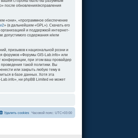
о с вашей стороны было бы разумным
fo» после обновления/исправления
ем «они», «программное обеспечение
 v2
» (в дальнейшем «GPL»). Скачать его
 организацией и поддержкой интернет-
ве допустимого содержания и/или
ий, призывов к национальной розни и
ля форумов «Форумы GIS-Lab.info» или
т конференции, при этом ваш провайдер
 проведения такой политики. Вы
ренести или закрыть любую тему в
иться в базе данных. Хотя эта
b.info», ни phpBB Limited не может
Удалить cookies
Часовой пояс:
UTC+03:00