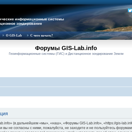
О GIS-Lab
С чего начать?
Форумы GIS-Lab.info
Геоинформационные системы (ГИС) и Дистанционное зондирование Земли
ация
nfo» (в дальнейшем «мы», «наш», «Форумы GIS-Lab.info», «https://gis-lab.in
и вы не согласны с ними, пожалуйста, не заходите и не пользуйтесь форумам