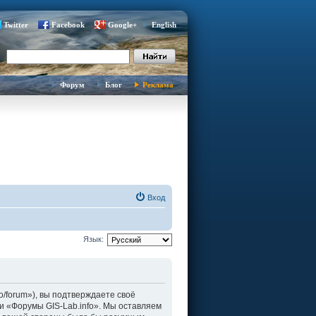
Twitter
Facebook
Google+
English
Форум
Блог
Реклама
Вход
Язык:
fo/forum»), вы подтверждаете своё
и «Форумы GIS-Lab.info». Мы оставляем