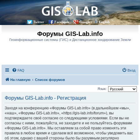
Twitter
Facebook
Google+
English
Форумы GIS-Lab.info
Геоинформационные системы (ГИС) и Дистанционное зондирование Земли
FAQ
Вход
На главную
Список форумов
Язык:
Форумы GIS-Lab.info - Регистрация
Заходя на конференцию «Форумы GIS-Lab.info» (в дальнейшем «мы»,
«наш», «Форумы GIS-Lab.info», «https://gis-lab.info/forum»), вы
подтверждаете своё согласие со следующими условиями. Если вы не
согласны с ними, пожалуйста, не заходите и не пользуйтесь форумами
«Форумы GIS-Lab.info». Мы оставляем за собой право изменять эти
правила в любое время и сделаем всё возможное, чтобы уведомить вас
об этом, однако с вашей стороны было бы разумным регулярно