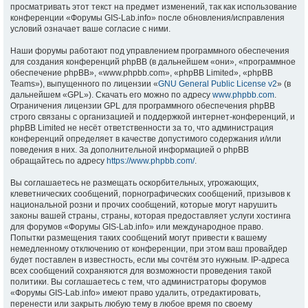
просматривать этот текст на предмет изменений, так как использование
конференции «Форумы GIS-Lab.info» после обновления/исправления
условий означает ваше согласие с ними.
Наши форумы работают под управлением программного обеспечения
для создания конференций phpBB (в дальнейшем «они», «программное
обеспечение phpBB», «www.phpbb.com», «phpBB Limited», «phpBB
Teams»), выпущенного по лицензии «
GNU General Public License v2
» (в
дальнейшем «GPL»). Скачать его можно по адресу
www.phpbb.com
.
Ограничения лицензии GPL для программного обеспечения phpBB
строго связаны с организацией и поддержкой интернет-конференций, и
phpBB Limited не несёт ответственности за то, что администрация
конференций определяет в качестве допустимого содержания и/или
поведения в них. За дополнительной информацией о phpBB
обращайтесь по адресу
https://www.phpbb.com/
.
Вы соглашаетесь не размещать оскорбительных, угрожающих,
клеветнических сообщений, порнографических сообщений, призывов к
национальной розни и прочих сообщений, которые могут нарушить
законы вашей страны, страны, которая предоставляет услуги хостинга
для форумов «Форумы GIS-Lab.info» или международное право.
Попытки размещения таких сообщений могут привести к вашему
немедленному отключению от конференции, при этом ваш провайдер
будет поставлен в известность, если мы сочтём это нужным. IP-адреса
всех сообщений сохраняются для возможности проведения такой
политики. Вы соглашаетесь с тем, что администраторы форумов
«Форумы GIS-Lab.info» имеют право удалить, отредактировать,
перенести или закрыть любую тему в любое время по своему