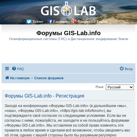
Twitter
Facebook
Google+
English
Форумы GIS-Lab.info
Геоинформационные системы (ГИС) и Дистанционное зондирование Земли
FAQ
Вход
На главную
Список форумов
Язык:
Форумы GIS-Lab.info - Регистрация
Заходя на конференцию «Форумы GIS-Lab.info» (в дальнейшем «мы»,
«наш», «Форумы GIS-Lab.info», «https://gis-lab.info/forum»), вы
подтверждаете своё согласие со следующими условиями. Если вы не
согласны с ними, пожалуйста, не заходите и не пользуйтесь форумами
«Форумы GIS-Lab.info». Мы оставляем за собой право изменять эти
правила в любое время и сделаем всё возможное, чтобы уведомить вас
об этом, однако с вашей стороны было бы разумным регулярно