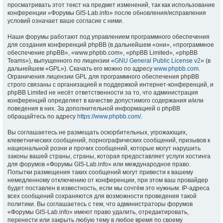
просматривать этот текст на предмет изменений, так как использование
конференции «Форумы GIS-Lab.info» после обновления/исправления
условий означает ваше согласие с ними.
Наши форумы работают под управлением программного обеспечения
для создания конференций phpBB (в дальнейшем «они», «программное
обеспечение phpBB», «www.phpbb.com», «phpBB Limited», «phpBB
Teams»), выпущенного по лицензии «
GNU General Public License v2
» (в
дальнейшем «GPL»). Скачать его можно по адресу
www.phpbb.com
.
Ограничения лицензии GPL для программного обеспечения phpBB
строго связаны с организацией и поддержкой интернет-конференций, и
phpBB Limited не несёт ответственности за то, что администрация
конференций определяет в качестве допустимого содержания и/или
поведения в них. За дополнительной информацией о phpBB
обращайтесь по адресу
https://www.phpbb.com/
.
Вы соглашаетесь не размещать оскорбительных, угрожающих,
клеветнических сообщений, порнографических сообщений, призывов к
национальной розни и прочих сообщений, которые могут нарушить
законы вашей страны, страны, которая предоставляет услуги хостинга
для форумов «Форумы GIS-Lab.info» или международное право.
Попытки размещения таких сообщений могут привести к вашему
немедленному отключению от конференции, при этом ваш провайдер
будет поставлен в известность, если мы сочтём это нужным. IP-адреса
всех сообщений сохраняются для возможности проведения такой
политики. Вы соглашаетесь с тем, что администраторы форумов
«Форумы GIS-Lab.info» имеют право удалить, отредактировать,
перенести или закрыть любую тему в любое время по своему