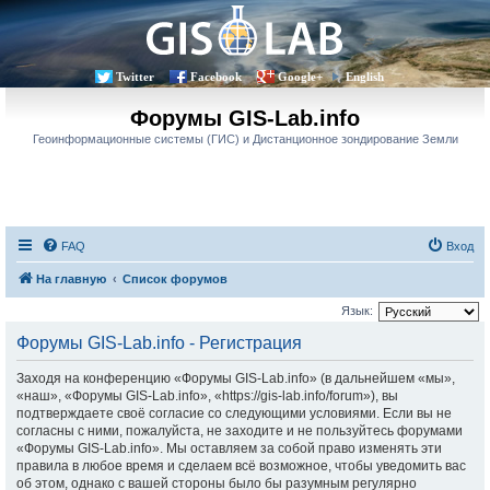
Twitter
Facebook
Google+
English
Форумы GIS-Lab.info
Геоинформационные системы (ГИС) и Дистанционное зондирование Земли
FAQ
Вход
На главную
Список форумов
Язык:
Форумы GIS-Lab.info - Регистрация
Заходя на конференцию «Форумы GIS-Lab.info» (в дальнейшем «мы»,
«наш», «Форумы GIS-Lab.info», «https://gis-lab.info/forum»), вы
подтверждаете своё согласие со следующими условиями. Если вы не
согласны с ними, пожалуйста, не заходите и не пользуйтесь форумами
«Форумы GIS-Lab.info». Мы оставляем за собой право изменять эти
правила в любое время и сделаем всё возможное, чтобы уведомить вас
об этом, однако с вашей стороны было бы разумным регулярно