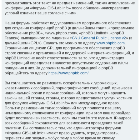
просматривать этот текст на предмет изменений, так как использование
конференции «Форумы GIS-Lab.info» после обновления/исправления
условий означает ваше согласие с ними.
Наши форумы работают под управлением программного обеспечения
для создания конференций phpBB (в дальнейшем «они», «программное
обеспечение phpBB», «www.phpbb.com», «phpBB Limited», «phpBB
Teams»), выпущенного по лицензии «
GNU General Public License v2
» (в
дальнейшем «GPL»). Скачать его можно по адресу
www.phpbb.com
.
Ограничения лицензии GPL для программного обеспечения phpBB
строго связаны с организацией и поддержкой интернет-конференций, и
phpBB Limited не несёт ответственности за то, что администрация
конференций определяет в качестве допустимого содержания и/или
поведения в них. За дополнительной информацией о phpBB
обращайтесь по адресу
https://www.phpbb.com/
.
Вы соглашаетесь не размещать оскорбительных, угрожающих,
клеветнических сообщений, порнографических сообщений, призывов к
национальной розни и прочих сообщений, которые могут нарушить
законы вашей страны, страны, которая предоставляет услуги хостинга
для форумов «Форумы GIS-Lab.info» или международное право.
Попытки размещения таких сообщений могут привести к вашему
немедленному отключению от конференции, при этом ваш провайдер
будет поставлен в известность, если мы сочтём это нужным. IP-адреса
всех сообщений сохраняются для возможности проведения такой
политики. Вы соглашаетесь с тем, что администраторы форумов
«Форумы GIS-Lab.info» имеют право удалить, отредактировать,
перенести или закрыть любую тему в любое время по своему