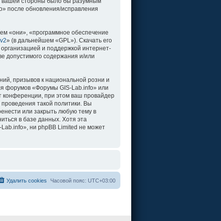
о с вашей стороны было бы разумным
fo» после обновления/исправления
ем «они», «программное обеспечение
 v2
» (в дальнейшем «GPL»). Скачать его
 организацией и поддержкой интернет-
ве допустимого содержания и/или
ий, призывов к национальной розни и
ля форумов «Форумы GIS-Lab.info» или
т конференции, при этом ваш провайдер
 проведения такой политики. Вы
ренести или закрыть любую тему в
иться в базе данных. Хотя эта
b.info», ни phpBB Limited не может
Удалить cookies
Часовой пояс:
UTC+03:00