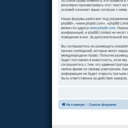
за собой право изменять эти правила в
регулярно просматривать этот текст на
условий означает ваше согласие с ними.
Наши форумы работают под управление
phpBB», «www.phpbb.com», «phpBB Limit
можно по адресу
www.phpbb.com
. Огра
конференций, и phpBB Limited не несёт
поведения в них. За дополнительной и
Вы соглашаетесь не размещать оскорби
прочих сообщений, которые могут наруш
международное право. Попытки размеще
будет поставлен в известность, если м
соглашаетесь с тем, что администратор
любое время по своему усмотрению. Как
информация не будет открыта третьим л
быть ответственна за действия хакеров,
На главную
Список форумов