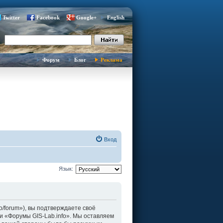
Twitter
Facebook
Google+
English
Форум
Блог
Реклама
Вход
Язык:
fo/forum»), вы подтверждаете своё
и «Форумы GIS-Lab.info». Мы оставляем