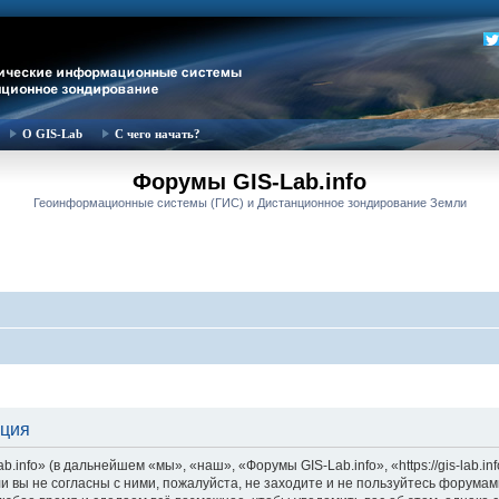
О GIS-Lab
С чего начать?
Форумы GIS-Lab.info
Геоинформационные системы (ГИС) и Дистанционное зондирование Земли
ация
nfo» (в дальнейшем «мы», «наш», «Форумы GIS-Lab.info», «https://gis-lab.in
и вы не согласны с ними, пожалуйста, не заходите и не пользуйтесь форумам