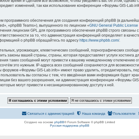
 любое время и сделаем всё возможное, чтобы уведомить вас об этом, однак
 предмет изменений, так как использование конференции «Форумы GIS-Lab.in
м программного обеспечения для создания конференций phpBB (в дальнейш
ed», «phpBB Teams»), выпущенного по лицензии «
GNU General Public License
ничения лицензии GPL для программного обеспечения phpBB строго связаны с
 ответственности за то, что администрация конференций определяет в качест
нформацией о phpBB обращайтесь по адресу
https://www.phpbb.com/
.
тельных, угрожающих, клеветнических сообщений, порнографических сообщен
ить законы вашей страны, страны, которая предоставляет услуги хостинга д
ния таких сообщений могут привести к вашему немедленному отключению о
ы сочтём это нужным. IP-адреса всех сообщений сохраняются для возможности
ы форумов «Форумы GIS-Lab.info» имеют право удалить, отредактировать, пе
 пользователь вы согласны с тем, что введённая вами информация будет хран
ицам без вашего разрешения, ни администрация конференции «Форумы GIS-La
 которые могут привести к несанкционированному доступу к ней.
Связаться с администрацией
Наша команда
Пользователи
Создано на основе
phpBB
® Forum Software © phpBB Limited
Русская поддержка phpBB