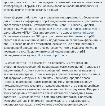
просматривать этот текст на предмет изменений, так как использование
конференции «Форумы GIS-Lab.info» после обновления/исправления
условий означает ваше согласие с ними.
Наши форумы работают под управлением программного обеспечения
для создания конференций phpBB (в дальнейшем «они», «программное
обеспечение phpBB», «www.phpbb.com», «phpBB Limited», «phpBB
Teams»), выпущенного по лицензии «
GNU General Public License v2
» (в
дальнейшем «GPL»). Скачать его можно по адресу
www.phpbb.com
.
Ограничения лицензии GPL для программного обеспечения phpBB
строго связаны с организацией и поддержкой интернет-конференций, и
phpBB Limited не несёт ответственности за то, что администрация
конференций определяет в качестве допустимого содержания и/или
поведения в них. За дополнительной информацией о phpBB
обращайтесь по адресу
https://www.phpbb.com/
.
Вы соглашаетесь не размещать оскорбительных, угрожающих,
клеветнических сообщений, порнографических сообщений, призывов к
национальной розни и прочих сообщений, которые могут нарушить
законы вашей страны, страны, которая предоставляет услуги хостинга
для форумов «Форумы GIS-Lab.info» или международное право.
Попытки размещения таких сообщений могут привести к вашему
немедленному отключению от конференции, при этом ваш провайдер
будет поставлен в известность, если мы сочтём это нужным. IP-адреса
всех сообщений сохраняются для возможности проведения такой
политики. Вы соглашаетесь с тем, что администраторы форумов
«Форумы GIS-Lab.info» имеют право удалить, отредактировать,
перенести или закрыть любую тему в любое время по своему