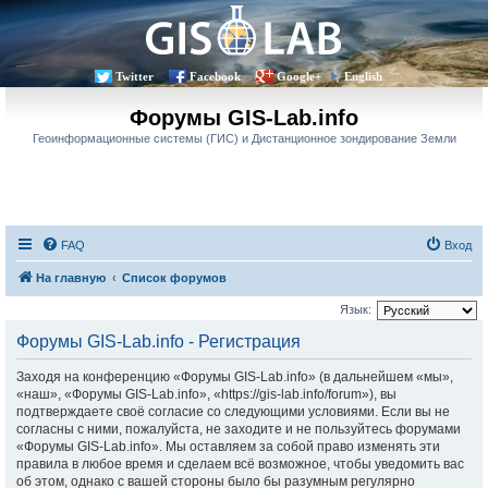
Twitter
Facebook
Google+
English
Форумы GIS-Lab.info
Геоинформационные системы (ГИС) и Дистанционное зондирование Земли
FAQ
Вход
На главную
Список форумов
Язык:
Форумы GIS-Lab.info - Регистрация
Заходя на конференцию «Форумы GIS-Lab.info» (в дальнейшем «мы»,
«наш», «Форумы GIS-Lab.info», «https://gis-lab.info/forum»), вы
подтверждаете своё согласие со следующими условиями. Если вы не
согласны с ними, пожалуйста, не заходите и не пользуйтесь форумами
«Форумы GIS-Lab.info». Мы оставляем за собой право изменять эти
правила в любое время и сделаем всё возможное, чтобы уведомить вас
об этом, однако с вашей стороны было бы разумным регулярно