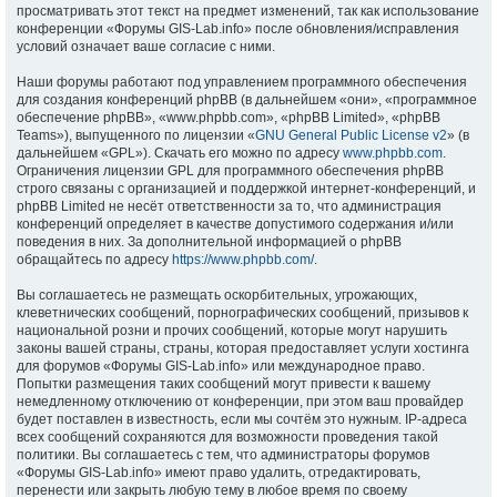
просматривать этот текст на предмет изменений, так как использование
конференции «Форумы GIS-Lab.info» после обновления/исправления
условий означает ваше согласие с ними.
Наши форумы работают под управлением программного обеспечения
для создания конференций phpBB (в дальнейшем «они», «программное
обеспечение phpBB», «www.phpbb.com», «phpBB Limited», «phpBB
Teams»), выпущенного по лицензии «
GNU General Public License v2
» (в
дальнейшем «GPL»). Скачать его можно по адресу
www.phpbb.com
.
Ограничения лицензии GPL для программного обеспечения phpBB
строго связаны с организацией и поддержкой интернет-конференций, и
phpBB Limited не несёт ответственности за то, что администрация
конференций определяет в качестве допустимого содержания и/или
поведения в них. За дополнительной информацией о phpBB
обращайтесь по адресу
https://www.phpbb.com/
.
Вы соглашаетесь не размещать оскорбительных, угрожающих,
клеветнических сообщений, порнографических сообщений, призывов к
национальной розни и прочих сообщений, которые могут нарушить
законы вашей страны, страны, которая предоставляет услуги хостинга
для форумов «Форумы GIS-Lab.info» или международное право.
Попытки размещения таких сообщений могут привести к вашему
немедленному отключению от конференции, при этом ваш провайдер
будет поставлен в известность, если мы сочтём это нужным. IP-адреса
всех сообщений сохраняются для возможности проведения такой
политики. Вы соглашаетесь с тем, что администраторы форумов
«Форумы GIS-Lab.info» имеют право удалить, отредактировать,
перенести или закрыть любую тему в любое время по своему