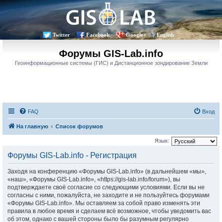
Twitter
Facebook
Google+
English
Форумы GIS-Lab.info
Геоинформационные системы (ГИС) и Дистанционное зондирование Земли
FAQ
Вход
На главную
Список форумов
Язык:
Форумы GIS-Lab.info - Регистрация
Заходя на конференцию «Форумы GIS-Lab.info» (в дальнейшем «мы»,
«наш», «Форумы GIS-Lab.info», «https://gis-lab.info/forum»), вы
подтверждаете своё согласие со следующими условиями. Если вы не
согласны с ними, пожалуйста, не заходите и не пользуйтесь форумами
«Форумы GIS-Lab.info». Мы оставляем за собой право изменять эти
правила в любое время и сделаем всё возможное, чтобы уведомить вас
об этом, однако с вашей стороны было бы разумным регулярно