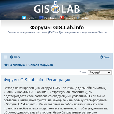
Twitter
Facebook
Google+
English
Форумы GIS-Lab.info
Геоинформационные системы (ГИС) и Дистанционное зондирование Земли
FAQ
Вход
На главную
Список форумов
Язык:
Форумы GIS-Lab.info - Регистрация
Заходя на конференцию «Форумы GIS-Lab.info» (в дальнейшем «мы»,
«наш», «Форумы GIS-Lab.info», «https://gis-lab.info/forum»), вы
подтверждаете своё согласие со следующими условиями. Если вы не
согласны с ними, пожалуйста, не заходите и не пользуйтесь форумами
«Форумы GIS-Lab.info». Мы оставляем за собой право изменять эти
правила в любое время и сделаем всё возможное, чтобы уведомить вас
об этом, однако с вашей стороны было бы разумным регулярно