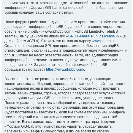
просматривать этот текст на предмет изменений, так как использование
конференции «Форумы GIS-Lab.info» после обновления/исправления
условий означает ваше согласие с ними.
Наши форумы работают под управлением программного обеспечения
для создания конференций phpBB (в дальнейшем «они», «программное
обеспечение phpBB», «www.phpbb.com», «phpBB Limited», «phpBB
Teams»), выпущенного по лицензии «
GNU General Public License v2
» (в
дальнейшем «GPL»). Скачать его можно по адресу
www.phpbb.com
.
Ограничения лицензии GPL для программного обеспечения phpBB
строго связаны с организацией и поддержкой интернет-конференций, и
phpBB Limited не несёт ответственности за то, что администрация
конференций определяет в качестве допустимого содержания и/или
поведения в них. За дополнительной информацией о phpBB
обращайтесь по адресу
https://www.phpbb.com/
.
Вы соглашаетесь не размещать оскорбительных, угрожающих,
клеветнических сообщений, порнографических сообщений, призывов к
национальной розни и прочих сообщений, которые могут нарушить
законы вашей страны, страны, которая предоставляет услуги хостинга
для форумов «Форумы GIS-Lab.info» или международное право.
Попытки размещения таких сообщений могут привести к вашему
немедленному отключению от конференции, при этом ваш провайдер
будет поставлен в известность, если мы сочтём это нужным. IP-адреса
всех сообщений сохраняются для возможности проведения такой
политики. Вы соглашаетесь с тем, что администраторы форумов
«Форумы GIS-Lab.info» имеют право удалить, отредактировать,
перенести или закрыть любую тему в любое время по своему