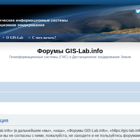
О GIS-Lab
С чего начать?
Форумы GIS-Lab.info
Геоинформационные системы (ГИС) и Дистанционное зондирование Земли
ация
nfo» (в дальнейшем «мы», «наш», «Форумы GIS-Lab.info», «https://gis-lab.in
и вы не согласны с ними, пожалуйста, не заходите и не пользуйтесь форумам