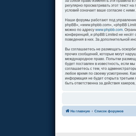
за собой право изменять эти правила в
регулярно просматривать этот текст на
условий означает ваше согласие с ними.
Наши форумы работают под управление
phpBB», «www.phpbb.com», «phpBB Limit
можно по адресу
www.phpbb.com
. Огра
конференций, и phpBB Limited не несёт
поведения в них. За дополнительной и
Вы соглашаетесь не размещать оскорби
прочих сообщений, которые могут наруш
международное право. Попытки размеще
будет поставлен в известность, если м
соглашаетесь с тем, что администратор
любое время по своему усмотрению. Как
информация не будет открыта третьим л
быть ответственна за действия хакеров,
На главную
Список форумов