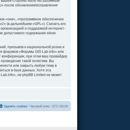
о с вашей стороны было бы разумным
fo» после обновления/исправления
ем «они», «программное обеспечение
 v2
» (в дальнейшем «GPL»). Скачать его
 организацией и поддержкой интернет-
ве допустимого содержания и/или
ий, призывов к национальной розни и
ля форумов «Форумы GIS-Lab.info» или
т конференции, при этом ваш провайдер
 проведения такой политики. Вы
ренести или закрыть любую тему в
иться в базе данных. Хотя эта
b.info», ни phpBB Limited не может
Удалить cookies
Часовой пояс:
UTC+03:00