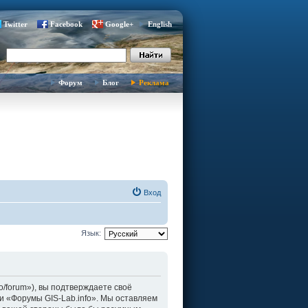
Twitter
Facebook
Google+
English
Форум
Блог
Реклама
Вход
Язык:
fo/forum»), вы подтверждаете своё
и «Форумы GIS-Lab.info». Мы оставляем