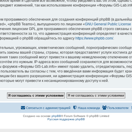
 любое время и сделаем всё возможное, чтобы уведомить вас об этом, однак
 предмет изменений, так как использование конференции «Форумы GIS-Lab.in
м программного обеспечения для создания конференций phpBB (в дальнейш
ed», «phpBB Teams»), выпущенного по лицензии «
GNU General Public License
ничения лицензии GPL для программного обеспечения phpBB строго связаны с
 ответственности за то, что администрация конференций определяет в качест
нформацией о phpBB обращайтесь по адресу
https://www.phpbb.com/
.
тельных, угрожающих, клеветнических сообщений, порнографических сообщен
ить законы вашей страны, страны, которая предоставляет услуги хостинга д
ния таких сообщений могут привести к вашему немедленному отключению о
ы сочтём это нужным. IP-адреса всех сообщений сохраняются для возможности
ы форумов «Форумы GIS-Lab.info» имеют право удалить, отредактировать, пе
 пользователь вы согласны с тем, что введённая вами информация будет хран
ицам без вашего разрешения, ни администрация конференции «Форумы GIS-La
 которые могут привести к несанкционированному доступу к ней.
Связаться с администрацией
Наша команда
Пользователи
Создано на основе
phpBB
® Forum Software © phpBB Limited
Русская поддержка phpBB