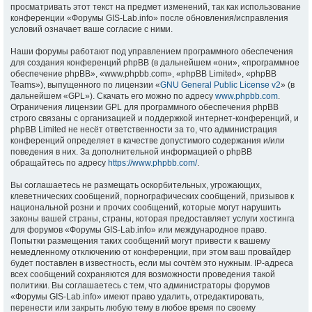
просматривать этот текст на предмет изменений, так как использование
конференции «Форумы GIS-Lab.info» после обновления/исправления
условий означает ваше согласие с ними.
Наши форумы работают под управлением программного обеспечения
для создания конференций phpBB (в дальнейшем «они», «программное
обеспечение phpBB», «www.phpbb.com», «phpBB Limited», «phpBB
Teams»), выпущенного по лицензии «
GNU General Public License v2
» (в
дальнейшем «GPL»). Скачать его можно по адресу
www.phpbb.com
.
Ограничения лицензии GPL для программного обеспечения phpBB
строго связаны с организацией и поддержкой интернет-конференций, и
phpBB Limited не несёт ответственности за то, что администрация
конференций определяет в качестве допустимого содержания и/или
поведения в них. За дополнительной информацией о phpBB
обращайтесь по адресу
https://www.phpbb.com/
.
Вы соглашаетесь не размещать оскорбительных, угрожающих,
клеветнических сообщений, порнографических сообщений, призывов к
национальной розни и прочих сообщений, которые могут нарушить
законы вашей страны, страны, которая предоставляет услуги хостинга
для форумов «Форумы GIS-Lab.info» или международное право.
Попытки размещения таких сообщений могут привести к вашему
немедленному отключению от конференции, при этом ваш провайдер
будет поставлен в известность, если мы сочтём это нужным. IP-адреса
всех сообщений сохраняются для возможности проведения такой
политики. Вы соглашаетесь с тем, что администраторы форумов
«Форумы GIS-Lab.info» имеют право удалить, отредактировать,
перенести или закрыть любую тему в любое время по своему