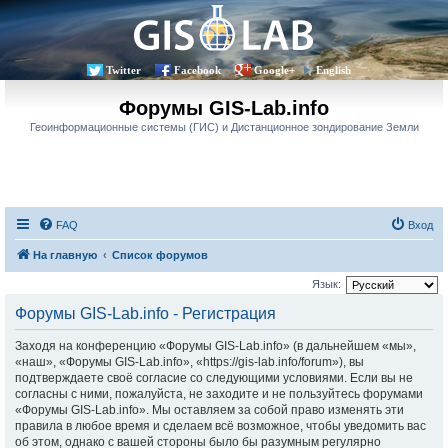
Twitter
Facebook
Google+
English
Форумы GIS-Lab.info
Геоинформационные системы (ГИС) и Дистанционное зондирование Земли
FAQ
Вход
На главную
Список форумов
Язык:
Форумы GIS-Lab.info - Регистрация
Заходя на конференцию «Форумы GIS-Lab.info» (в дальнейшем «мы»,
«наш», «Форумы GIS-Lab.info», «https://gis-lab.info/forum»), вы
подтверждаете своё согласие со следующими условиями. Если вы не
согласны с ними, пожалуйста, не заходите и не пользуйтесь форумами
«Форумы GIS-Lab.info». Мы оставляем за собой право изменять эти
правила в любое время и сделаем всё возможное, чтобы уведомить вас
об этом, однако с вашей стороны было бы разумным регулярно