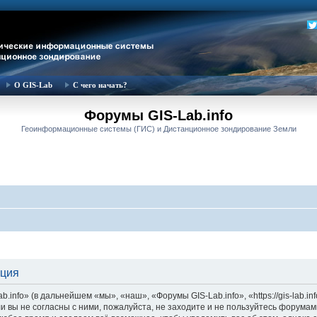
О GIS-Lab
С чего начать?
Форумы GIS-Lab.info
Геоинформационные системы (ГИС) и Дистанционное зондирование Земли
ация
nfo» (в дальнейшем «мы», «наш», «Форумы GIS-Lab.info», «https://gis-lab.in
и вы не согласны с ними, пожалуйста, не заходите и не пользуйтесь форумам