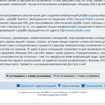
 любое время и сделаем всё возможное, чтобы уведомить вас об этом, однак
 предмет изменений, так как использование конференции «Форумы GIS-Lab.in
м программного обеспечения для создания конференций phpBB (в дальнейш
ed», «phpBB Teams»), выпущенного по лицензии «
GNU General Public License
ничения лицензии GPL для программного обеспечения phpBB строго связаны с
 ответственности за то, что администрация конференций определяет в качест
нформацией о phpBB обращайтесь по адресу
https://www.phpbb.com/
.
тельных, угрожающих, клеветнических сообщений, порнографических сообщен
ить законы вашей страны, страны, которая предоставляет услуги хостинга д
ния таких сообщений могут привести к вашему немедленному отключению о
ы сочтём это нужным. IP-адреса всех сообщений сохраняются для возможности
ы форумов «Форумы GIS-Lab.info» имеют право удалить, отредактировать, пе
 пользователь вы согласны с тем, что введённая вами информация будет хран
ицам без вашего разрешения, ни администрация конференции «Форумы GIS-La
 которые могут привести к несанкционированному доступу к ней.
Связаться с администрацией
Наша команда
Пользователи
Создано на основе
phpBB
® Forum Software © phpBB Limited
Русская поддержка phpBB