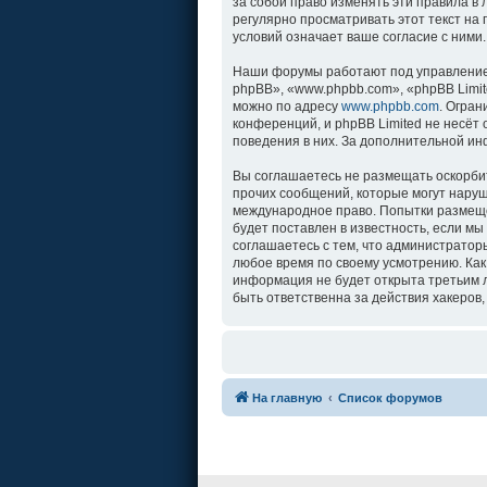
за собой право изменять эти правила в
регулярно просматривать этот текст на
условий означает ваше согласие с ними.
Наши форумы работают под управление
phpBB», «www.phpbb.com», «phpBB Limit
можно по адресу
www.phpbb.com
. Огра
конференций, и phpBB Limited не несёт
поведения в них. За дополнительной и
Вы соглашаетесь не размещать оскорби
прочих сообщений, которые могут наруш
международное право. Попытки размеще
будет поставлен в известность, если м
соглашаетесь с тем, что администратор
любое время по своему усмотрению. Как
информация не будет открыта третьим л
быть ответственна за действия хакеров,
На главную
Список форумов