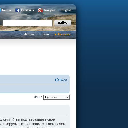
Twitter
Facebook
Google+
English
Форум
Блог
Реклама
Вход
Язык:
fo/forum»), вы подтверждаете своё
и «Форумы GIS-Lab.info». Мы оставляем