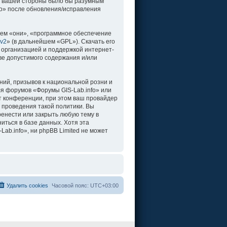
о с вашей стороны было бы разумным
fo» после обновления/исправления
ем «они», «программное обеспечение
 v2
» (в дальнейшем «GPL»). Скачать его
 организацией и поддержкой интернет-
ве допустимого содержания и/или
ий, призывов к национальной розни и
ля форумов «Форумы GIS-Lab.info» или
т конференции, при этом ваш провайдер
 проведения такой политики. Вы
ренести или закрыть любую тему в
иться в базе данных. Хотя эта
b.info», ни phpBB Limited не может
Удалить cookies
Часовой пояс:
UTC+03:00