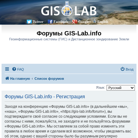
Twitter
Facebook
Google+
English
Форумы GIS-Lab.info
Геоинформационные системы (ГИС) и Дистанционное зондирование Земли
FAQ
Вход
На главную
Список форумов
Язык:
Форумы GIS-Lab.info - Регистрация
Заходя на конференцию «Форумы GIS-Lab.info» (в дальнейшем «мы»,
«наш», «Форумы GIS-Lab.info», «https://gis-lab.info/forum»), вы
подтверждаете своё согласие со следующими условиями. Если вы не
согласны с ними, пожалуйста, не заходите и не пользуйтесь форумами
«Форумы GIS-Lab.info». Мы оставляем за собой право изменять эти
правила в любое время и сделаем всё возможное, чтобы уведомить вас
об этом, однако с вашей стороны было бы разумным регулярно