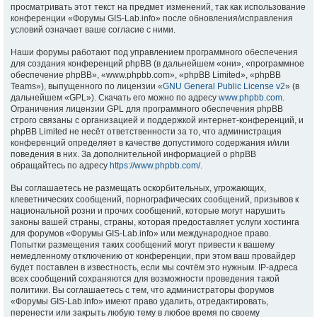
просматривать этот текст на предмет изменений, так как использование
конференции «Форумы GIS-Lab.info» после обновления/исправления
условий означает ваше согласие с ними.
Наши форумы работают под управлением программного обеспечения
для создания конференций phpBB (в дальнейшем «они», «программное
обеспечение phpBB», «www.phpbb.com», «phpBB Limited», «phpBB
Teams»), выпущенного по лицензии «
GNU General Public License v2
» (в
дальнейшем «GPL»). Скачать его можно по адресу
www.phpbb.com
.
Ограничения лицензии GPL для программного обеспечения phpBB
строго связаны с организацией и поддержкой интернет-конференций, и
phpBB Limited не несёт ответственности за то, что администрация
конференций определяет в качестве допустимого содержания и/или
поведения в них. За дополнительной информацией о phpBB
обращайтесь по адресу
https://www.phpbb.com/
.
Вы соглашаетесь не размещать оскорбительных, угрожающих,
клеветнических сообщений, порнографических сообщений, призывов к
национальной розни и прочих сообщений, которые могут нарушить
законы вашей страны, страны, которая предоставляет услуги хостинга
для форумов «Форумы GIS-Lab.info» или международное право.
Попытки размещения таких сообщений могут привести к вашему
немедленному отключению от конференции, при этом ваш провайдер
будет поставлен в известность, если мы сочтём это нужным. IP-адреса
всех сообщений сохраняются для возможности проведения такой
политики. Вы соглашаетесь с тем, что администраторы форумов
«Форумы GIS-Lab.info» имеют право удалить, отредактировать,
перенести или закрыть любую тему в любое время по своему