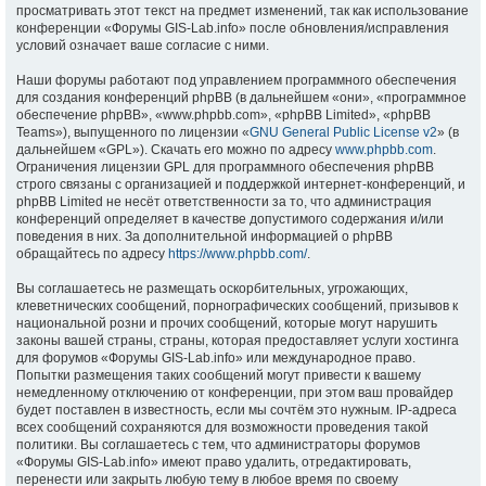
просматривать этот текст на предмет изменений, так как использование
конференции «Форумы GIS-Lab.info» после обновления/исправления
условий означает ваше согласие с ними.
Наши форумы работают под управлением программного обеспечения
для создания конференций phpBB (в дальнейшем «они», «программное
обеспечение phpBB», «www.phpbb.com», «phpBB Limited», «phpBB
Teams»), выпущенного по лицензии «
GNU General Public License v2
» (в
дальнейшем «GPL»). Скачать его можно по адресу
www.phpbb.com
.
Ограничения лицензии GPL для программного обеспечения phpBB
строго связаны с организацией и поддержкой интернет-конференций, и
phpBB Limited не несёт ответственности за то, что администрация
конференций определяет в качестве допустимого содержания и/или
поведения в них. За дополнительной информацией о phpBB
обращайтесь по адресу
https://www.phpbb.com/
.
Вы соглашаетесь не размещать оскорбительных, угрожающих,
клеветнических сообщений, порнографических сообщений, призывов к
национальной розни и прочих сообщений, которые могут нарушить
законы вашей страны, страны, которая предоставляет услуги хостинга
для форумов «Форумы GIS-Lab.info» или международное право.
Попытки размещения таких сообщений могут привести к вашему
немедленному отключению от конференции, при этом ваш провайдер
будет поставлен в известность, если мы сочтём это нужным. IP-адреса
всех сообщений сохраняются для возможности проведения такой
политики. Вы соглашаетесь с тем, что администраторы форумов
«Форумы GIS-Lab.info» имеют право удалить, отредактировать,
перенести или закрыть любую тему в любое время по своему