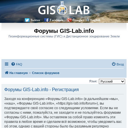
Twitter
Facebook
Google+
English
Форумы GIS-Lab.info
Геоинформационные системы (ГИС) и Дистанционное зондирование Земли
FAQ
Вход
На главную
Список форумов
Язык:
Форумы GIS-Lab.info - Регистрация
Заходя на конференцию «Форумы GIS-Lab.info» (в дальнейшем «мы»,
«наш», «Форумы GIS-Lab.info», «https://gis-lab.info/forum»), вы
подтверждаете своё согласие со следующими условиями. Если вы не
согласны с ними, пожалуйста, не заходите и не пользуйтесь форумами
«Форумы GIS-Lab.info». Мы оставляем за собой право изменять эти
правила в любое время и сделаем всё возможное, чтобы уведомить вас
об этом, однако с вашей стороны было бы разумным регулярно