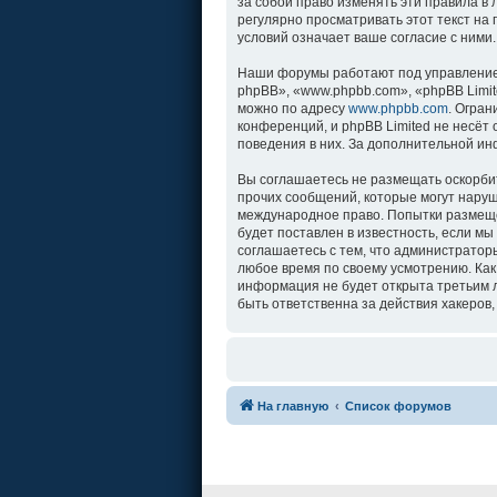
за собой право изменять эти правила в
регулярно просматривать этот текст на
условий означает ваше согласие с ними.
Наши форумы работают под управление
phpBB», «www.phpbb.com», «phpBB Limit
можно по адресу
www.phpbb.com
. Огра
конференций, и phpBB Limited не несёт
поведения в них. За дополнительной и
Вы соглашаетесь не размещать оскорби
прочих сообщений, которые могут наруш
международное право. Попытки размеще
будет поставлен в известность, если м
соглашаетесь с тем, что администратор
любое время по своему усмотрению. Как
информация не будет открыта третьим л
быть ответственна за действия хакеров,
На главную
Список форумов