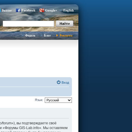
Twitter
Facebook
Google+
English
Форум
Блог
Реклама
Вход
Язык:
fo/forum»), вы подтверждаете своё
и «Форумы GIS-Lab.info». Мы оставляем