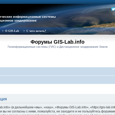
О GIS-Lab
С чего начать?
Форумы GIS-Lab.info
Геоинформационные системы (ГИС) и Дистанционное зондирование Земли
ация
nfo» (в дальнейшем «мы», «наш», «Форумы GIS-Lab.info», «https://gis-lab.in
и вы не согласны с ними, пожалуйста, не заходите и не пользуйтесь форумам