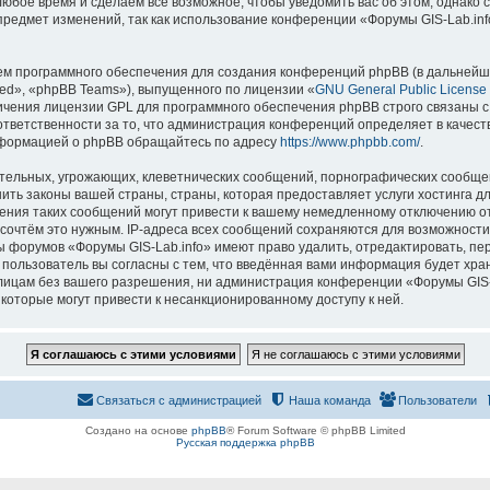
 любое время и сделаем всё возможное, чтобы уведомить вас об этом, однак
 предмет изменений, так как использование конференции «Форумы GIS-Lab.in
м программного обеспечения для создания конференций phpBB (в дальнейш
ed», «phpBB Teams»), выпущенного по лицензии «
GNU General Public License
ничения лицензии GPL для программного обеспечения phpBB строго связаны с
 ответственности за то, что администрация конференций определяет в качест
нформацией о phpBB обращайтесь по адресу
https://www.phpbb.com/
.
тельных, угрожающих, клеветнических сообщений, порнографических сообщен
ить законы вашей страны, страны, которая предоставляет услуги хостинга д
ния таких сообщений могут привести к вашему немедленному отключению о
ы сочтём это нужным. IP-адреса всех сообщений сохраняются для возможности
ы форумов «Форумы GIS-Lab.info» имеют право удалить, отредактировать, пе
 пользователь вы согласны с тем, что введённая вами информация будет хран
ицам без вашего разрешения, ни администрация конференции «Форумы GIS-La
 которые могут привести к несанкционированному доступу к ней.
Связаться с администрацией
Наша команда
Пользователи
Создано на основе
phpBB
® Forum Software © phpBB Limited
Русская поддержка phpBB