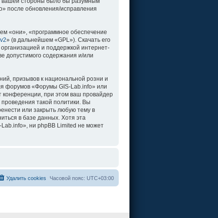
о с вашей стороны было бы разумным
fo» после обновления/исправления
ем «они», «программное обеспечение
 v2
» (в дальнейшем «GPL»). Скачать его
 организацией и поддержкой интернет-
ве допустимого содержания и/или
ий, призывов к национальной розни и
ля форумов «Форумы GIS-Lab.info» или
т конференции, при этом ваш провайдер
 проведения такой политики. Вы
ренести или закрыть любую тему в
иться в базе данных. Хотя эта
b.info», ни phpBB Limited не может
Удалить cookies
Часовой пояс:
UTC+03:00