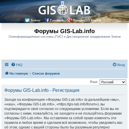
Twitter
Facebook
Google+
English
Форумы GIS-Lab.info
Геоинформационные системы (ГИС) и Дистанционное зондирование Земли
FAQ
Вход
На главную
Список форумов
Язык:
Форумы GIS-Lab.info - Регистрация
Заходя на конференцию «Форумы GIS-Lab.info» (в дальнейшем «мы»,
«наш», «Форумы GIS-Lab.info», «https://gis-lab.info/forum»), вы
подтверждаете своё согласие со следующими условиями. Если вы не
согласны с ними, пожалуйста, не заходите и не пользуйтесь форумами
«Форумы GIS-Lab.info». Мы оставляем за собой право изменять эти
правила в любое время и сделаем всё возможное, чтобы уведомить вас
об этом, однако с вашей стороны было бы разумным регулярно