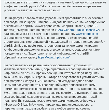
просматривать этот текст на предмет изменений, так как использование
конференции «Форумы GIS-Lab.info» после обновления/исправления
условий означает ваше согласие с ними.
Наши форумы работают под управлением программного обеспечения
для создания конференций phpBB (в дальнейшем «они», «программное
обеспечение phpBB», «www.phpbb.com», «phpBB Limited», «phpBB
Teams»), выпущенного по лицензии «
GNU General Public License v2
» (в
дальнейшем «GPL»). Скачать его можно по адресу
www.phpbb.com
.
Ограничения лицензии GPL для программного обеспечения phpBB
строго связаны с организацией и поддержкой интернет-конференций, и
phpBB Limited не несёт ответственности за то, что администрация
конференций определяет в качестве допустимого содержания и/или
поведения в них. За дополнительной информацией о phpBB
обращайтесь по адресу
https://www.phpbb.com/
.
Вы соглашаетесь не размещать оскорбительных, угрожающих,
клеветнических сообщений, порнографических сообщений, призывов к
национальной розни и прочих сообщений, которые могут нарушить
законы вашей страны, страны, которая предоставляет услуги хостинга
для форумов «Форумы GIS-Lab.info» или международное право.
Попытки размещения таких сообщений могут привести к вашему
немедленному отключению от конференции, при этом ваш провайдер
будет поставлен в известность, если мы сочтём это нужным. IP-адреса
всех сообщений сохраняются для возможности проведения такой
политики. Вы соглашаетесь с тем, что администраторы форумов
«Форумы GIS-Lab.info» имеют право удалить, отредактировать,
перенести или закрыть любую тему в любое время по своему