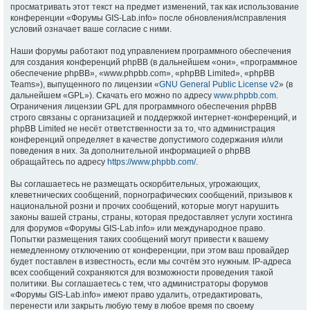
просматривать этот текст на предмет изменений, так как использование
конференции «Форумы GIS-Lab.info» после обновления/исправления
условий означает ваше согласие с ними.
Наши форумы работают под управлением программного обеспечения
для создания конференций phpBB (в дальнейшем «они», «программное
обеспечение phpBB», «www.phpbb.com», «phpBB Limited», «phpBB
Teams»), выпущенного по лицензии «
GNU General Public License v2
» (в
дальнейшем «GPL»). Скачать его можно по адресу
www.phpbb.com
.
Ограничения лицензии GPL для программного обеспечения phpBB
строго связаны с организацией и поддержкой интернет-конференций, и
phpBB Limited не несёт ответственности за то, что администрация
конференций определяет в качестве допустимого содержания и/или
поведения в них. За дополнительной информацией о phpBB
обращайтесь по адресу
https://www.phpbb.com/
.
Вы соглашаетесь не размещать оскорбительных, угрожающих,
клеветнических сообщений, порнографических сообщений, призывов к
национальной розни и прочих сообщений, которые могут нарушить
законы вашей страны, страны, которая предоставляет услуги хостинга
для форумов «Форумы GIS-Lab.info» или международное право.
Попытки размещения таких сообщений могут привести к вашему
немедленному отключению от конференции, при этом ваш провайдер
будет поставлен в известность, если мы сочтём это нужным. IP-адреса
всех сообщений сохраняются для возможности проведения такой
политики. Вы соглашаетесь с тем, что администраторы форумов
«Форумы GIS-Lab.info» имеют право удалить, отредактировать,
перенести или закрыть любую тему в любое время по своему