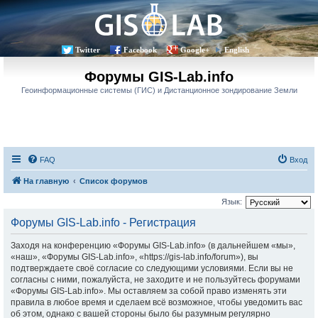
Twitter
Facebook
Google+
English
Форумы GIS-Lab.info
Геоинформационные системы (ГИС) и Дистанционное зондирование Земли
FAQ
Вход
На главную
Список форумов
Язык:
Форумы GIS-Lab.info - Регистрация
Заходя на конференцию «Форумы GIS-Lab.info» (в дальнейшем «мы»,
«наш», «Форумы GIS-Lab.info», «https://gis-lab.info/forum»), вы
подтверждаете своё согласие со следующими условиями. Если вы не
согласны с ними, пожалуйста, не заходите и не пользуйтесь форумами
«Форумы GIS-Lab.info». Мы оставляем за собой право изменять эти
правила в любое время и сделаем всё возможное, чтобы уведомить вас
об этом, однако с вашей стороны было бы разумным регулярно