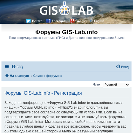
Twitter
Facebook
Google+
English
Форумы GIS-Lab.info
Геоинформационные системы (ГИС) и Дистанционное зондирование Земли
FAQ
Вход
На главную
Список форумов
Язык:
Форумы GIS-Lab.info - Регистрация
Заходя на конференцию «Форумы GIS-Lab.info» (в дальнейшем «мы»,
«наш», «Форумы GIS-Lab.info», «https://gis-lab.info/forum»), вы
подтверждаете своё согласие со следующими условиями. Если вы не
согласны с ними, пожалуйста, не заходите и не пользуйтесь форумами
«Форумы GIS-Lab.info». Мы оставляем за собой право изменять эти
правила в любое время и сделаем всё возможное, чтобы уведомить вас
об этом, однако с вашей стороны было бы разумным регулярно