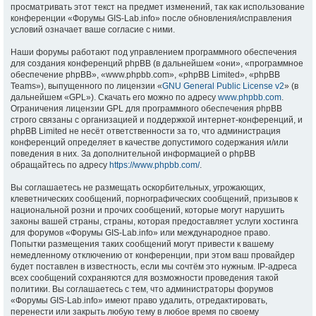
просматривать этот текст на предмет изменений, так как использование
конференции «Форумы GIS-Lab.info» после обновления/исправления
условий означает ваше согласие с ними.
Наши форумы работают под управлением программного обеспечения
для создания конференций phpBB (в дальнейшем «они», «программное
обеспечение phpBB», «www.phpbb.com», «phpBB Limited», «phpBB
Teams»), выпущенного по лицензии «
GNU General Public License v2
» (в
дальнейшем «GPL»). Скачать его можно по адресу
www.phpbb.com
.
Ограничения лицензии GPL для программного обеспечения phpBB
строго связаны с организацией и поддержкой интернет-конференций, и
phpBB Limited не несёт ответственности за то, что администрация
конференций определяет в качестве допустимого содержания и/или
поведения в них. За дополнительной информацией о phpBB
обращайтесь по адресу
https://www.phpbb.com/
.
Вы соглашаетесь не размещать оскорбительных, угрожающих,
клеветнических сообщений, порнографических сообщений, призывов к
национальной розни и прочих сообщений, которые могут нарушить
законы вашей страны, страны, которая предоставляет услуги хостинга
для форумов «Форумы GIS-Lab.info» или международное право.
Попытки размещения таких сообщений могут привести к вашему
немедленному отключению от конференции, при этом ваш провайдер
будет поставлен в известность, если мы сочтём это нужным. IP-адреса
всех сообщений сохраняются для возможности проведения такой
политики. Вы соглашаетесь с тем, что администраторы форумов
«Форумы GIS-Lab.info» имеют право удалить, отредактировать,
перенести или закрыть любую тему в любое время по своему