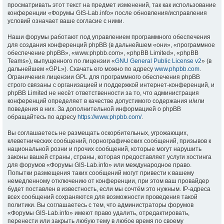
просматривать этот текст на предмет изменений, так как использование
конференции «Форумы GIS-Lab.info» после обновления/исправления
условий означает ваше согласие с ними.
Наши форумы работают под управлением программного обеспечения
для создания конференций phpBB (в дальнейшем «они», «программное
обеспечение phpBB», «www.phpbb.com», «phpBB Limited», «phpBB
Teams»), выпущенного по лицензии «
GNU General Public License v2
» (в
дальнейшем «GPL»). Скачать его можно по адресу
www.phpbb.com
.
Ограничения лицензии GPL для программного обеспечения phpBB
строго связаны с организацией и поддержкой интернет-конференций, и
phpBB Limited не несёт ответственности за то, что администрация
конференций определяет в качестве допустимого содержания и/или
поведения в них. За дополнительной информацией о phpBB
обращайтесь по адресу
https://www.phpbb.com/
.
Вы соглашаетесь не размещать оскорбительных, угрожающих,
клеветнических сообщений, порнографических сообщений, призывов к
национальной розни и прочих сообщений, которые могут нарушить
законы вашей страны, страны, которая предоставляет услуги хостинга
для форумов «Форумы GIS-Lab.info» или международное право.
Попытки размещения таких сообщений могут привести к вашему
немедленному отключению от конференции, при этом ваш провайдер
будет поставлен в известность, если мы сочтём это нужным. IP-адреса
всех сообщений сохраняются для возможности проведения такой
политики. Вы соглашаетесь с тем, что администраторы форумов
«Форумы GIS-Lab.info» имеют право удалить, отредактировать,
перенести или закрыть любую тему в любое время по своему