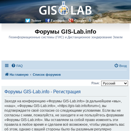
Twitter
Facebook
Google+
English
Форумы GIS-Lab.info
Геоинформационные системы (ГИС) и Дистанционное зондирование Земли
FAQ
Вход
На главную
Список форумов
Язык:
Форумы GIS-Lab.info - Регистрация
Заходя на конференцию «Форумы GIS-Lab.info» (в дальнейшем «мы»,
«наш», «Форумы GIS-Lab.info», «https://gis-lab.info/forum»), вы
подтверждаете своё согласие со следующими условиями. Если вы не
согласны с ними, пожалуйста, не заходите и не пользуйтесь форумами
«Форумы GIS-Lab.info». Мы оставляем за собой право изменять эти
правила в любое время и сделаем всё возможное, чтобы уведомить вас
об этом, однако с вашей стороны было бы разумным регулярно