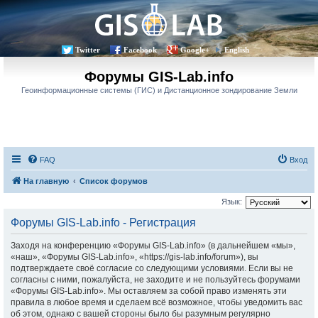
Twitter
Facebook
Google+
English
Форумы GIS-Lab.info
Геоинформационные системы (ГИС) и Дистанционное зондирование Земли
FAQ
Вход
На главную
Список форумов
Язык:
Форумы GIS-Lab.info - Регистрация
Заходя на конференцию «Форумы GIS-Lab.info» (в дальнейшем «мы»,
«наш», «Форумы GIS-Lab.info», «https://gis-lab.info/forum»), вы
подтверждаете своё согласие со следующими условиями. Если вы не
согласны с ними, пожалуйста, не заходите и не пользуйтесь форумами
«Форумы GIS-Lab.info». Мы оставляем за собой право изменять эти
правила в любое время и сделаем всё возможное, чтобы уведомить вас
об этом, однако с вашей стороны было бы разумным регулярно