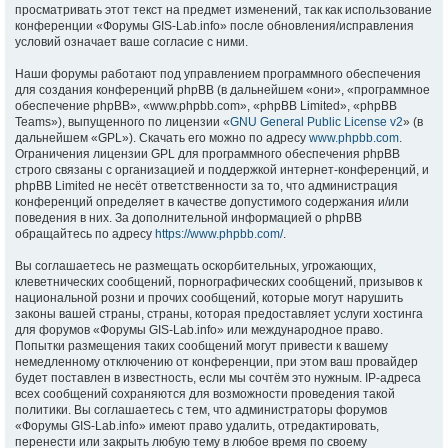
просматривать этот текст на предмет изменений, так как использование
конференции «Форумы GIS-Lab.info» после обновления/исправления
условий означает ваше согласие с ними.
Наши форумы работают под управлением программного обеспечения
для создания конференций phpBB (в дальнейшем «они», «программное
обеспечение phpBB», «www.phpbb.com», «phpBB Limited», «phpBB
Teams»), выпущенного по лицензии «
GNU General Public License v2
» (в
дальнейшем «GPL»). Скачать его можно по адресу
www.phpbb.com
.
Ограничения лицензии GPL для программного обеспечения phpBB
строго связаны с организацией и поддержкой интернет-конференций, и
phpBB Limited не несёт ответственности за то, что администрация
конференций определяет в качестве допустимого содержания и/или
поведения в них. За дополнительной информацией о phpBB
обращайтесь по адресу
https://www.phpbb.com/
.
Вы соглашаетесь не размещать оскорбительных, угрожающих,
клеветнических сообщений, порнографических сообщений, призывов к
национальной розни и прочих сообщений, которые могут нарушить
законы вашей страны, страны, которая предоставляет услуги хостинга
для форумов «Форумы GIS-Lab.info» или международное право.
Попытки размещения таких сообщений могут привести к вашему
немедленному отключению от конференции, при этом ваш провайдер
будет поставлен в известность, если мы сочтём это нужным. IP-адреса
всех сообщений сохраняются для возможности проведения такой
политики. Вы соглашаетесь с тем, что администраторы форумов
«Форумы GIS-Lab.info» имеют право удалить, отредактировать,
перенести или закрыть любую тему в любое время по своему