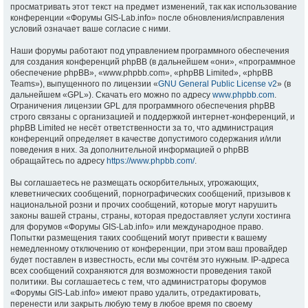
просматривать этот текст на предмет изменений, так как использование
конференции «Форумы GIS-Lab.info» после обновления/исправления
условий означает ваше согласие с ними.
Наши форумы работают под управлением программного обеспечения
для создания конференций phpBB (в дальнейшем «они», «программное
обеспечение phpBB», «www.phpbb.com», «phpBB Limited», «phpBB
Teams»), выпущенного по лицензии «
GNU General Public License v2
» (в
дальнейшем «GPL»). Скачать его можно по адресу
www.phpbb.com
.
Ограничения лицензии GPL для программного обеспечения phpBB
строго связаны с организацией и поддержкой интернет-конференций, и
phpBB Limited не несёт ответственности за то, что администрация
конференций определяет в качестве допустимого содержания и/или
поведения в них. За дополнительной информацией о phpBB
обращайтесь по адресу
https://www.phpbb.com/
.
Вы соглашаетесь не размещать оскорбительных, угрожающих,
клеветнических сообщений, порнографических сообщений, призывов к
национальной розни и прочих сообщений, которые могут нарушить
законы вашей страны, страны, которая предоставляет услуги хостинга
для форумов «Форумы GIS-Lab.info» или международное право.
Попытки размещения таких сообщений могут привести к вашему
немедленному отключению от конференции, при этом ваш провайдер
будет поставлен в известность, если мы сочтём это нужным. IP-адреса
всех сообщений сохраняются для возможности проведения такой
политики. Вы соглашаетесь с тем, что администраторы форумов
«Форумы GIS-Lab.info» имеют право удалить, отредактировать,
перенести или закрыть любую тему в любое время по своему