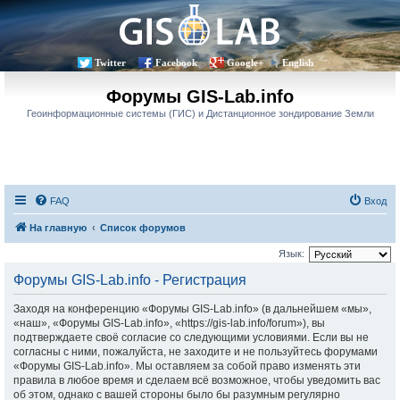
Twitter
Facebook
Google+
English
Форумы GIS-Lab.info
Геоинформационные системы (ГИС) и Дистанционное зондирование Земли
FAQ
Вход
На главную
Список форумов
Язык:
Форумы GIS-Lab.info - Регистрация
Заходя на конференцию «Форумы GIS-Lab.info» (в дальнейшем «мы»,
«наш», «Форумы GIS-Lab.info», «https://gis-lab.info/forum»), вы
подтверждаете своё согласие со следующими условиями. Если вы не
согласны с ними, пожалуйста, не заходите и не пользуйтесь форумами
«Форумы GIS-Lab.info». Мы оставляем за собой право изменять эти
правила в любое время и сделаем всё возможное, чтобы уведомить вас
об этом, однако с вашей стороны было бы разумным регулярно