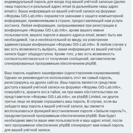
индивидуальный пароль для входа под вашей учётной записью (далее
«ваш пароль») и реальный адрес email (в дальнейшем «ваш адрес
email»). Ваша информация из вашей учётной записи на форумах
«Форумы GIS-Lab.info» охраняется законами о защите компьютерной
информации, применяемыми в стране, предоставляющей нам услуги
хостинга. Любая информация, запрашиваемая при регистрации в
конференции «Форумы GIS-Lab.info», кроме вашего имени
пользователя, вашего пароля и вашего адреса email, может быть как
необходимой, так и необязательной ко вводу, на усмотрение
администрации конференции «Форумы GIS-Lab.info». В любом случае у
вас есть возможность выбрать, какая информация из вашей учётной
записи будет общедоступна. Кроме того, у вас есть возможность
согласиться/отказаться от получения сообщений, автоматически
сгенерированных программным обеспечением phpBB.
Ваш пароль надёжно зашифрован (односторонним хэшированием).
Однако не рекомендуется использовать этот же самый пароль,
регистрируясь на других сайтах. Ваш пароль является средством
доступа к вашей учётной записи на форумах «Форумы GIS-Lab.info»,
пожалуйста, храните его в тайне, ни при каких обстоятельствах ни
представители «Форумы GIS-Lab.info», ни phpBB Limited, ни другое
третье лицо не вправе спрашивать ваш пароль. В случае, если вы
забудете ваш пароль к вашей учётной записи, вы сможете
воспользоваться функцией восстановления пароля «Забыли пароль?»,
предусмотренной программным обеспечением phpBB. Вам будет
необходимо ввести ваше имя пользователя и ваш адрес email, после
чего программное обеспечение phpBB сгенерирует вам новый пароль
для вашей учётной записи.