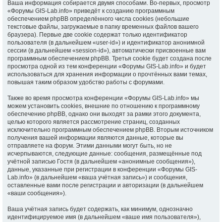
Ваша информация собирается двумя способами. Во-первых, просмотр
«Форумы GIS-Lab.info» приведёт к созданию программным
обеспечением phpBB определённого числа cookies (небольшие
текстовые файлы, загружаемые в папку временных файлов вашего
браузера). Первые две cookie содержат только идентификатор
пользователя (в дальнейшем «user-id») и идентификатор анонимной
сессии (в дальнейшем «session-id»), автоматически присвоенные вам
программным обеспечением phpBB. Третья cookie будет создана после
просмотра одной из тем конференции «Форумы GIS-Lab.info» и будет
использоваться для хранения информации о прочтённых вами темах,
повышая таким образом удобство работы с форумами.
Также во время просмотра конференции «Форумы GIS-Lab.info» мы
можем установить cookies, внешние по отношению к программному
обеспечению phpBB, однако они выходят за рамки этого документа,
целью которого является рассмотрение страниц, созданных
исключительно программным обеспечением phpBB. Вторым источником
получения вашей информации являются данные, которые вы
отправляете на форум. Этими данными могут быть, но не
исчерпываются, следующие данные: сообщения, размещённые под
учётной записью Гостя (в дальнейшем «анонимные сообщения»),
данные, указанные при регистрации в конференции «Форумы GIS-
Lab.info» (в дальнейшем «ваша учётная запись») и сообщения,
оставленные вами после регистрации и авторизации (в дальнейшем
«ваши сообщения»).
Ваша учётная запись будет содержать, как минимум, однозначно
идентифицируемое имя (в дальнейшем «ваше имя пользователя»),