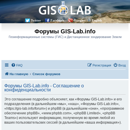
Twitter
Facebook
Google+
English
Форумы GIS-Lab.info
Геоинформационные системы (ГИС) и Дистанционное зондирование Земли
FAQ
Регистрация
Вход
На главную
Список форумов
Форумы GIS-Lab.info - Соглашение о
конфиденциальности
Это соглашение подробно объясняет, как «Форумы GIS-Lab.info» и его
подразделения (в дальнейшем «мы», «наш», «Форумы GIS-Lab.info»,
«https://gis-lab.info/forum») и phpBB (в дальнейшем «они», «программное
обеспечение phpBB», «www.phpbb.com», «phpBB Limited», «phpBB
Teams») используют информацию, полученную во время любой из
ваших пользовательских сессий (в дальнейшем «ваша информация»).