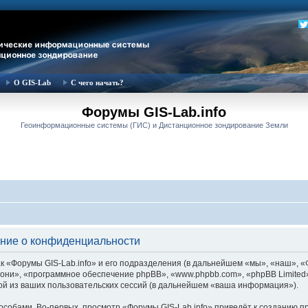
О GIS-Lab
С чего начать?
Форумы GIS-Lab.info
Геоинформационные системы (ГИС) и Дистанционное зондирование Земли
ение о конфиденциальности
 «Форумы GIS-Lab.info» и его подразделения (в дальнейшем «мы», «наш», «Фор
м «они», «программное обеспечение phpBB», «www.phpbb.com», «phpBB Limite
й из ваших пользовательских сессий (в дальнейшем «ваша информация»).
собами. Во-первых, просмотр «Форумы GIS-Lab.info» приведёт к созданию 