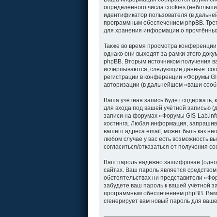
определённого числа cookies (небольши
идентификатор пользователя (в дальней
программным обеспечением phpBB. Треть
для хранения информации о прочтённых
Также во время просмотра конференции
однако они выходят за рамки этого док
phpBB. Вторым источником получения в
исчерпываются, следующие данные: соо
регистрации в конференции «Форумы GIS
авторизации (в дальнейшем «ваши сооб
Ваша учётная запись будет содержать,
для входа под вашей учётной записью (
записи на форумах «Форумы GIS-Lab.in
хостинга. Любая информация, запрашива
вашего адреса email, может быть как не
любом случае у вас есть возможность вы
согласиться/отказаться от получения 
Ваш пароль надёжно зашифрован (однос
сайтах. Ваш пароль является средством 
обстоятельствах ни представители «Фору
забудете ваш пароль к вашей учётной 
программным обеспечением phpBB. Вам 
сгенерирует вам новый пароль для ваше