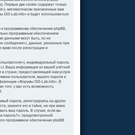
). Первые две cookie содержат только
d»), автоматически присвоенные вам
 GIS-Lab.info» и будет использоваться
ю к программному обеспечению phpBB,
тельно программным обеспечением
и данными могут быть, но не
е сообщения»), данные, указанные при
е вами после регистрации и
ользователя»), индивидуальный пароль
il»). Ваша информация из вашей учётной
 в стране, предоставляющей нам услуги
имени пользователя, вашего пароля и
нференции «Форумы GIS-Lab.info». В
 того, у вас есть возможность
B.
мый пароль, регистрируясь на других
а, храните его в тайне, ни при каких
вать ваш пароль. В случае, если вы
ли пароль?», предусмотренной
чего программное обеспечение phpBB