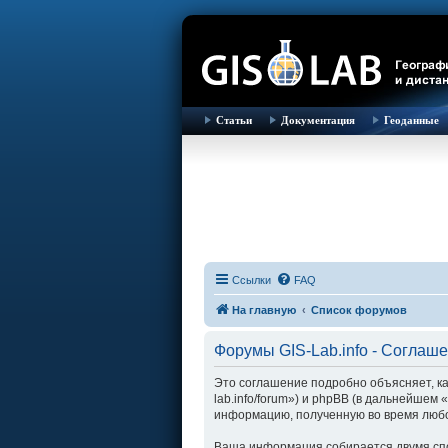
Статьи
Документация
Геоданные
Ссылки
FAQ
На главную
Список форумов
Форумы GIS-Lab.info - Соглаш
Это соглашение подробно объясняет, как
lab.info/forum») и phpBB (в дальнейше
информацию, полученную во время любо
Ваша информация собирается двумя спо