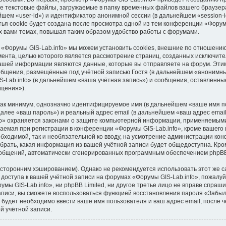
е текстовые файлы, загружаемые в папку временных файлов вашего браузера
шем «user-id») и идентификатор анонимной сессии (в дальнейшем «session-i
я cookie будет создана после просмотра одной из тем конференции «Форумы
 вами темах, повышая таким образом удобство работы с форумами.
 «Форумы GIS-Lab.info» мы можем установить cookies, внешние по отношени
умента, целью которого является рассмотрение страниц, созданных исключи
ашей информации являются данные, которые вы отправляете на форум. Этим
бщения, размещённые под учётной записью Гостя (в дальнейшем «анонимны
-Lab.info» (в дальнейшем «ваша учётная запись») и сообщения, оставленны
щения»).
 как минимум, однозначно идентифицируемое имя (в дальнейшем «ваше имя п
далее «ваш пароль») и реальный адрес email (в дальнейшем «ваш адрес ema
fo» охраняется законами о защите компьютерной информации, применяемыми
емая при регистрации в конференции «Форумы GIS-Lab.info», кроме вашего 
обходимой, так и необязательной ко вводу, на усмотрение администрации ко
брать, какая информация из вашей учётной записи будет общедоступна. Кроме
сообщений, автоматически сгенерированных программным обеспечением phpB
торонним хэшированием). Однако не рекомендуется использовать этот же са
доступа к вашей учётной записи на форумах «Форумы GIS-Lab.info», пожалуйст
мы GIS-Lab.info», ни phpBB Limited, ни другое третье лицо не вправе спраши
записи, вы сможете воспользоваться функцией восстановления пароля «Забы
будет необходимо ввести ваше имя пользователя и ваш адрес email, после 
й учётной записи.