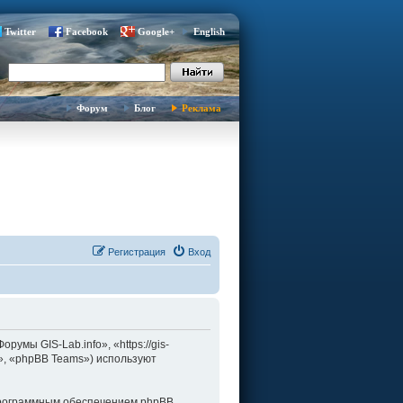
Twitter
Facebook
Google+
English
Форум
Блог
Реклама
Регистрация
Вход
умы GIS-Lab.info», «https://gis-
d», «phpBB Teams») используют
программным обеспечением phpBB