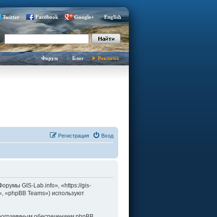
Twitter
Facebook
Google+
English
Форум
Блог
Реклама
Регистрация
Вход
умы GIS-Lab.info», «https://gis-
d», «phpBB Teams») используют
программным обеспечением phpBB