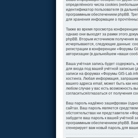
определённого числа cookies (небольши
идентификатор пользователя (в дальней
программным обеспечением phpBB. Треть
для хранения информации о прочтённых
Также во время просмотра конференции
однако они выходят за рамки этого док
phpBB. Вторым источником получения в
исчерпываются, следующие данные: соо
регистрации в конференции «Форумы GIS
авторизации (в дальнейшем «ваши сооб
Ваша учётная запись будет содержать,
для входа под вашей учётной записью (
записи на форумах «Форумы GIS-Lab.in
хостинга. Любая информация, запрашива
вашего адреса email, может быть как не
любом случае у вас есть возможность вы
согласиться/отказаться от получения 
Ваш пароль надёжно зашифрован (однос
сайтах. Ваш пароль является средством 
обстоятельствах ни представители «Фору
забудете ваш пароль к вашей учётной 
программным обеспечением phpBB. Вам 
сгенерирует вам новый пароль для ваше