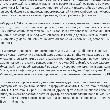
е текстовые файлы, загружаемые в папку временных файлов вашего браузера
шем «user-id») и идентификатор анонимной сессии (в дальнейшем «session-i
я cookie будет создана после просмотра одной из тем конференции «Форумы
 вами темах, повышая таким образом удобство работы с форумами.
 «Форумы GIS-Lab.info» мы можем установить cookies, внешние по отношени
умента, целью которого является рассмотрение страниц, созданных исключи
ашей информации являются данные, которые вы отправляете на форум. Этим
бщения, размещённые под учётной записью Гостя (в дальнейшем «анонимны
-Lab.info» (в дальнейшем «ваша учётная запись») и сообщения, оставленны
щения»).
 как минимум, однозначно идентифицируемое имя (в дальнейшем «ваше имя п
далее «ваш пароль») и реальный адрес email (в дальнейшем «ваш адрес ema
fo» охраняется законами о защите компьютерной информации, применяемыми
емая при регистрации в конференции «Форумы GIS-Lab.info», кроме вашего 
обходимой, так и необязательной ко вводу, на усмотрение администрации ко
брать, какая информация из вашей учётной записи будет общедоступна. Кроме
сообщений, автоматически сгенерированных программным обеспечением phpB
торонним хэшированием). Однако не рекомендуется использовать этот же са
доступа к вашей учётной записи на форумах «Форумы GIS-Lab.info», пожалуйст
мы GIS-Lab.info», ни phpBB Limited, ни другое третье лицо не вправе спраши
записи, вы сможете воспользоваться функцией восстановления пароля «Забы
будет необходимо ввести ваше имя пользователя и ваш адрес email, после 
й учётной записи.