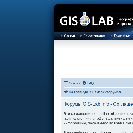
Статьи
Документация
Геоданные
Ссылки
FAQ
На главную
Список форумов
Форумы GIS-Lab.info - Соглаш
Это соглашение подробно объясняет, как
lab.info/forum») и phpBB (в дальнейше
информацию, полученную во время любо
Ваша информация собирается двумя спо