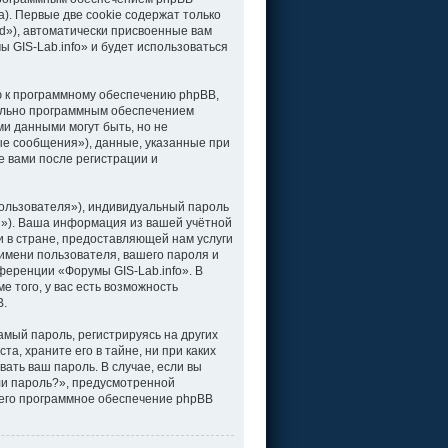
). Первые две cookie содержат только
d»), автоматически присвоенные вам
 GIS-Lab.info» и будет использоваться
ю к программному обеспечению phpBB,
тельно программным обеспечением
и данными могут быть, но не
е сообщения»), данные, указанные при
е вами после регистрации и
ользователя»), индивидуальный пароль
il»). Ваша информация из вашей учётной
 в стране, предоставляющей нам услуги
имени пользователя, вашего пароля и
нференции «Форумы GIS-Lab.info». В
 того, у вас есть возможность
B.
мый пароль, регистрируясь на других
а, храните его в тайне, ни при каких
вать ваш пароль. В случае, если вы
ли пароль?», предусмотренной
чего программное обеспечение phpBB