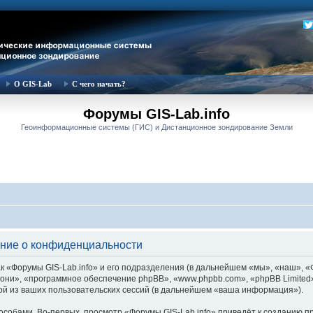
О GIS-Lab
С чего начать?
Форумы GIS-Lab.info
Геоинформационные системы (ГИС) и Дистанционное зондирование Земли
ение о конфиденциальности
 «Форумы GIS-Lab.info» и его подразделения (в дальнейшем «мы», «наш», «Фор
м «они», «программное обеспечение phpBB», «www.phpbb.com», «phpBB Limite
й из ваших пользовательских сессий (в дальнейшем «ваша информация»).
собами. Во-первых, просмотр «Форумы GIS-Lab.info» приведёт к созданию 