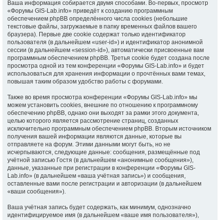
Ваша информация собирается двумя способами. Во-первых, просмотр
«Форумы GIS-Lab.info» приведёт к созданию программным
обеспечением phpBB определённого числа cookies (небольшие
текстовые файлы, загружаемые в папку временных файлов вашего
браузера). Первые две cookie содержат только идентификатор
пользователя (в дальнейшем «user-id») и идентификатор анонимной
сессии (в дальнейшем «session-id»), автоматически присвоенные вам
программным обеспечением phpBB. Третья cookie будет создана после
просмотра одной из тем конференции «Форумы GIS-Lab.info» и будет
использоваться для хранения информации о прочтённых вами темах,
повышая таким образом удобство работы с форумами.
Также во время просмотра конференции «Форумы GIS-Lab.info» мы
можем установить cookies, внешние по отношению к программному
обеспечению phpBB, однако они выходят за рамки этого документа,
целью которого является рассмотрение страниц, созданных
исключительно программным обеспечением phpBB. Вторым источником
получения вашей информации являются данные, которые вы
отправляете на форум. Этими данными могут быть, но не
исчерпываются, следующие данные: сообщения, размещённые под
учётной записью Гостя (в дальнейшем «анонимные сообщения»),
данные, указанные при регистрации в конференции «Форумы GIS-
Lab.info» (в дальнейшем «ваша учётная запись») и сообщения,
оставленные вами после регистрации и авторизации (в дальнейшем
«ваши сообщения»).
Ваша учётная запись будет содержать, как минимум, однозначно
идентифицируемое имя (в дальнейшем «ваше имя пользователя»),