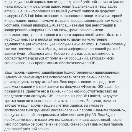
индивидуальный пароль для входа под вашей учётной записью (далее
«ваш пароль») и реальный адрес email (в дальнейшем «ваш адрес
email»). Ваша информация из вашей учётной записи на форумах
«Форумы GIS-Lab.info» охраняется законами о защите компьютерной
информации, применяемыми в стране, предоставляющей нам услуги
хостинга. Любая информация, запрашиваемая при регистрации в
конференции «Форумы GIS-Lab.info», кроме вашего имени
пользователя, вашего пароля и вашего адреса email, может быть как
необходимой, так и необязательной ко вводу, на усмотрение
администрации конференции «Форумы GIS-Lab.info». В любом случае у
вас есть возможность выбрать, какая информация из вашей учётной
записи будет общедоступна. Кроме того, у вас есть возможность
согласиться/отказаться от получения сообщений, автоматически
сгенерированных программным обеспечением phpBB.
Ваш пароль надёжно зашифрован (односторонним хэшированием).
Однако не рекомендуется использовать этот же самый пароль,
регистрируясь на других сайтах. Ваш пароль является средством
доступа к вашей учётной записи на форумах «Форумы GIS-Lab.info»,
пожалуйста, храните его в тайне, ни при каких обстоятельствах ни
представители «Форумы GIS-Lab.info», ни phpBB Limited, ни другое
третье лицо не вправе спрашивать ваш пароль. В случае, если вы
забудете ваш пароль к вашей учётной записи, вы сможете
воспользоваться функцией восстановления пароля «Забыли пароль?»,
предусмотренной программным обеспечением phpBB. Вам будет
необходимо ввести ваше имя пользователя и ваш адрес email, после
чего программное обеспечение phpBB сгенерирует вам новый пароль
для вашей учётной записи.