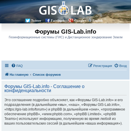
Twitter
Facebook
Google+
English
Форумы GIS-Lab.info
Геоинформационные системы (ГИС) и Дистанционное зондирование Земли
FAQ
Регистрация
Вход
На главную
Список форумов
Форумы GIS-Lab.info - Соглашение о
конфиденциальности
Это соглашение подробно объясняет, как «Форумы GIS-Lab.info» и его
подразделения (в дальнейшем «мы», «наш», «Форумы GIS-Lab.info»,
«https://gis-lab.info/forum») и phpBB (в дальнейшем «они», «программное
обеспечение phpBB», «www.phpbb.com», «phpBB Limited», «phpBB
Teams») используют информацию, полученную во время любой из
ваших пользовательских сессий (в дальнейшем «ваша информация»).