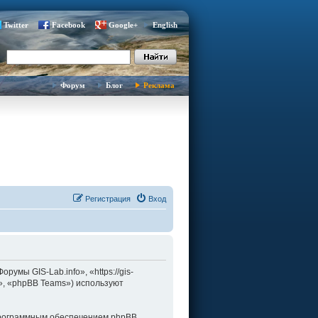
Twitter
Facebook
Google+
English
Форум
Блог
Реклама
Регистрация
Вход
умы GIS-Lab.info», «https://gis-
d», «phpBB Teams») используют
программным обеспечением phpBB