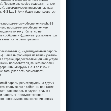
). Первые две cookie содержат только
d»), автоматически присвоенные вам
 GIS-Lab.info» и будет использоваться
ю к программному обеспечению phpBB,
тельно программным обеспечением
и данными могут быть, но не
е сообщения»), данные, указанные при
е вами после регистрации и
ользователя»), индивидуальный пароль
il»). Ваша информация из вашей учётной
 в стране, предоставляющей нам услуги
имени пользователя, вашего пароля и
нференции «Форумы GIS-Lab.info». В
 того, у вас есть возможность
B.
мый пароль, регистрируясь на других
а, храните его в тайне, ни при каких
вать ваш пароль. В случае, если вы
ли пароль?», предусмотренной
чего программное обеспечение phpBB