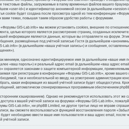
е текстовые файлы, загружаемые в папку временных файлов вашего браузера
шем «user-id») и идентификатор анонимной сессии (в дальнейшем «session-i
я cookie будет создана после просмотра одной из тем конференции «Форумы
 вами темах, повышая таким образом удобство работы с форумами.
 «Форумы GIS-Lab.info» мы можем установить cookies, внешние по отношени
умента, целью которого является рассмотрение страниц, созданных исключи
ашей информации являются данные, которые вы отправляете на форум. Этим
бщения, размещённые под учётной записью Гостя (в дальнейшем «анонимны
-Lab.info» (в дальнейшем «ваша учётная запись») и сообщения, оставленны
щения»).
 как минимум, однозначно идентифицируемое имя (в дальнейшем «ваше имя п
далее «ваш пароль») и реальный адрес email (в дальнейшем «ваш адрес ema
fo» охраняется законами о защите компьютерной информации, применяемыми
емая при регистрации в конференции «Форумы GIS-Lab.info», кроме вашего 
обходимой, так и необязательной ко вводу, на усмотрение администрации ко
брать, какая информация из вашей учётной записи будет общедоступна. Кроме
сообщений, автоматически сгенерированных программным обеспечением phpB
торонним хэшированием). Однако не рекомендуется использовать этот же са
доступа к вашей учётной записи на форумах «Форумы GIS-Lab.info», пожалуйст
мы GIS-Lab.info», ни phpBB Limited, ни другое третье лицо не вправе спраши
записи, вы сможете воспользоваться функцией восстановления пароля «Забы
будет необходимо ввести ваше имя пользователя и ваш адрес email, после 
й учётной записи.