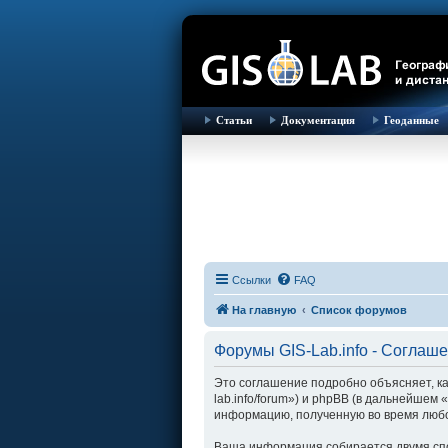
Статьи
Документация
Геоданные
Ссылки
FAQ
На главную
Список форумов
Форумы GIS-Lab.info - Соглаш
Это соглашение подробно объясняет, как
lab.info/forum») и phpBB (в дальнейше
информацию, полученную во время любо
Ваша информация собирается двумя спо