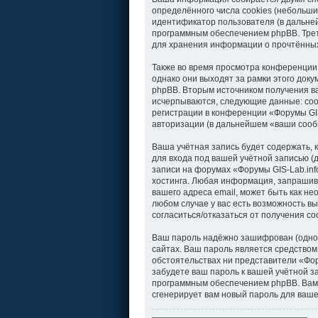
определённого числа cookies (небольши
идентификатор пользователя (в дальней
программным обеспечением phpBB. Треть
для хранения информации о прочтённых
Также во время просмотра конференции
однако они выходят за рамки этого док
phpBB. Вторым источником получения в
исчерпываются, следующие данные: соо
регистрации в конференции «Форумы GIS
авторизации (в дальнейшем «ваши сооб
Ваша учётная запись будет содержать,
для входа под вашей учётной записью (
записи на форумах «Форумы GIS-Lab.in
хостинга. Любая информация, запрашива
вашего адреса email, может быть как не
любом случае у вас есть возможность вы
согласиться/отказаться от получения 
Ваш пароль надёжно зашифрован (однос
сайтах. Ваш пароль является средством 
обстоятельствах ни представители «Фору
забудете ваш пароль к вашей учётной 
программным обеспечением phpBB. Вам 
сгенерирует вам новый пароль для ваше