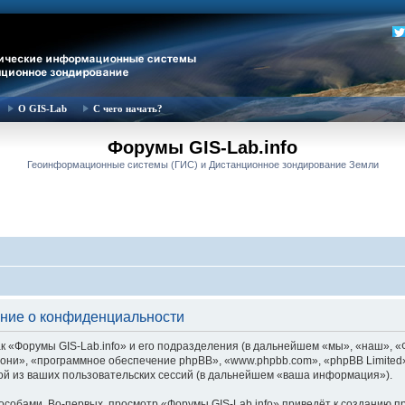
О GIS-Lab
С чего начать?
Форумы GIS-Lab.info
Геоинформационные системы (ГИС) и Дистанционное зондирование Земли
ение о конфиденциальности
 «Форумы GIS-Lab.info» и его подразделения (в дальнейшем «мы», «наш», «Фор
м «они», «программное обеспечение phpBB», «www.phpbb.com», «phpBB Limite
й из ваших пользовательских сессий (в дальнейшем «ваша информация»).
собами. Во-первых, просмотр «Форумы GIS-Lab.info» приведёт к созданию 