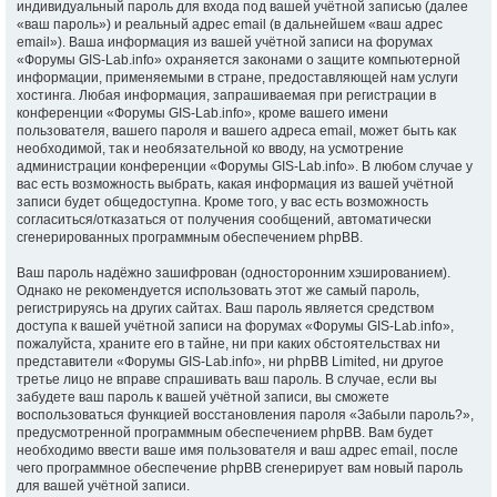
индивидуальный пароль для входа под вашей учётной записью (далее
«ваш пароль») и реальный адрес email (в дальнейшем «ваш адрес
email»). Ваша информация из вашей учётной записи на форумах
«Форумы GIS-Lab.info» охраняется законами о защите компьютерной
информации, применяемыми в стране, предоставляющей нам услуги
хостинга. Любая информация, запрашиваемая при регистрации в
конференции «Форумы GIS-Lab.info», кроме вашего имени
пользователя, вашего пароля и вашего адреса email, может быть как
необходимой, так и необязательной ко вводу, на усмотрение
администрации конференции «Форумы GIS-Lab.info». В любом случае у
вас есть возможность выбрать, какая информация из вашей учётной
записи будет общедоступна. Кроме того, у вас есть возможность
согласиться/отказаться от получения сообщений, автоматически
сгенерированных программным обеспечением phpBB.
Ваш пароль надёжно зашифрован (односторонним хэшированием).
Однако не рекомендуется использовать этот же самый пароль,
регистрируясь на других сайтах. Ваш пароль является средством
доступа к вашей учётной записи на форумах «Форумы GIS-Lab.info»,
пожалуйста, храните его в тайне, ни при каких обстоятельствах ни
представители «Форумы GIS-Lab.info», ни phpBB Limited, ни другое
третье лицо не вправе спрашивать ваш пароль. В случае, если вы
забудете ваш пароль к вашей учётной записи, вы сможете
воспользоваться функцией восстановления пароля «Забыли пароль?»,
предусмотренной программным обеспечением phpBB. Вам будет
необходимо ввести ваше имя пользователя и ваш адрес email, после
чего программное обеспечение phpBB сгенерирует вам новый пароль
для вашей учётной записи.