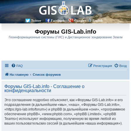
Twitter
Facebook
Google+
English
Форумы GIS-Lab.info
Геоинформационные системы (ГИС) и Дистанционное зондирование Земли
FAQ
Регистрация
Вход
На главную
Список форумов
Форумы GIS-Lab.info - Соглашение о
конфиденциальности
Это соглашение подробно объясняет, как «Форумы GIS-Lab.info» и его
подразделения (в дальнейшем «мы», «наш», «Форумы GIS-Lab.info»,
«https://gis-lab.info/forum») и phpBB (в дальнейшем «они», «программное
обеспечение phpBB», «www.phpbb.com», «phpBB Limited», «phpBB
Teams») используют информацию, полученную во время любой из
ваших пользовательских сессий (в дальнейшем «ваша информация»).