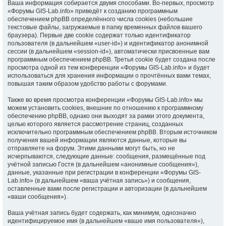
Ваша информация собирается двумя способами. Во-первых, просмотр
«Форумы GIS-Lab.info» приведёт к созданию программным
обеспечением phpBB определённого числа cookies (небольшие
текстовые файлы, загружаемые в папку временных файлов вашего
браузера). Первые две cookie содержат только идентификатор
пользователя (в дальнейшем «user-id») и идентификатор анонимной
сессии (в дальнейшем «session-id»), автоматически присвоенные вам
программным обеспечением phpBB. Третья cookie будет создана после
просмотра одной из тем конференции «Форумы GIS-Lab.info» и будет
использоваться для хранения информации о прочтённых вами темах,
повышая таким образом удобство работы с форумами.
Также во время просмотра конференции «Форумы GIS-Lab.info» мы
можем установить cookies, внешние по отношению к программному
обеспечению phpBB, однако они выходят за рамки этого документа,
целью которого является рассмотрение страниц, созданных
исключительно программным обеспечением phpBB. Вторым источником
получения вашей информации являются данные, которые вы
отправляете на форум. Этими данными могут быть, но не
исчерпываются, следующие данные: сообщения, размещённые под
учётной записью Гостя (в дальнейшем «анонимные сообщения»),
данные, указанные при регистрации в конференции «Форумы GIS-
Lab.info» (в дальнейшем «ваша учётная запись») и сообщения,
оставленные вами после регистрации и авторизации (в дальнейшем
«ваши сообщения»).
Ваша учётная запись будет содержать, как минимум, однозначно
идентифицируемое имя (в дальнейшем «ваше имя пользователя»),