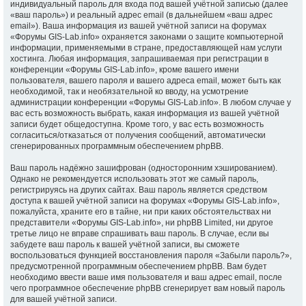
индивидуальный пароль для входа под вашей учётной записью (далее
«ваш пароль») и реальный адрес email (в дальнейшем «ваш адрес
email»). Ваша информация из вашей учётной записи на форумах
«Форумы GIS-Lab.info» охраняется законами о защите компьютерной
информации, применяемыми в стране, предоставляющей нам услуги
хостинга. Любая информация, запрашиваемая при регистрации в
конференции «Форумы GIS-Lab.info», кроме вашего имени
пользователя, вашего пароля и вашего адреса email, может быть как
необходимой, так и необязательной ко вводу, на усмотрение
администрации конференции «Форумы GIS-Lab.info». В любом случае у
вас есть возможность выбрать, какая информация из вашей учётной
записи будет общедоступна. Кроме того, у вас есть возможность
согласиться/отказаться от получения сообщений, автоматически
сгенерированных программным обеспечением phpBB.
Ваш пароль надёжно зашифрован (односторонним хэшированием).
Однако не рекомендуется использовать этот же самый пароль,
регистрируясь на других сайтах. Ваш пароль является средством
доступа к вашей учётной записи на форумах «Форумы GIS-Lab.info»,
пожалуйста, храните его в тайне, ни при каких обстоятельствах ни
представители «Форумы GIS-Lab.info», ни phpBB Limited, ни другое
третье лицо не вправе спрашивать ваш пароль. В случае, если вы
забудете ваш пароль к вашей учётной записи, вы сможете
воспользоваться функцией восстановления пароля «Забыли пароль?»,
предусмотренной программным обеспечением phpBB. Вам будет
необходимо ввести ваше имя пользователя и ваш адрес email, после
чего программное обеспечение phpBB сгенерирует вам новый пароль
для вашей учётной записи.