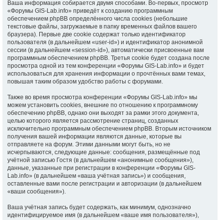
Ваша информация собирается двумя способами. Во-первых, просмотр
«Форумы GIS-Lab.info» приведёт к созданию программным
обеспечением phpBB определённого числа cookies (небольшие
текстовые файлы, загружаемые в папку временных файлов вашего
браузера). Первые две cookie содержат только идентификатор
пользователя (в дальнейшем «user-id») и идентификатор анонимной
сессии (в дальнейшем «session-id»), автоматически присвоенные вам
программным обеспечением phpBB. Третья cookie будет создана после
просмотра одной из тем конференции «Форумы GIS-Lab.info» и будет
использоваться для хранения информации о прочтённых вами темах,
повышая таким образом удобство работы с форумами.
Также во время просмотра конференции «Форумы GIS-Lab.info» мы
можем установить cookies, внешние по отношению к программному
обеспечению phpBB, однако они выходят за рамки этого документа,
целью которого является рассмотрение страниц, созданных
исключительно программным обеспечением phpBB. Вторым источником
получения вашей информации являются данные, которые вы
отправляете на форум. Этими данными могут быть, но не
исчерпываются, следующие данные: сообщения, размещённые под
учётной записью Гостя (в дальнейшем «анонимные сообщения»),
данные, указанные при регистрации в конференции «Форумы GIS-
Lab.info» (в дальнейшем «ваша учётная запись») и сообщения,
оставленные вами после регистрации и авторизации (в дальнейшем
«ваши сообщения»).
Ваша учётная запись будет содержать, как минимум, однозначно
идентифицируемое имя (в дальнейшем «ваше имя пользователя»),