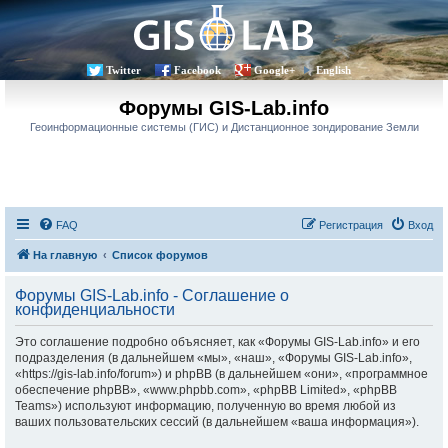
Twitter
Facebook
Google+
English
Форумы GIS-Lab.info
Геоинформационные системы (ГИС) и Дистанционное зондирование Земли
FAQ
Регистрация
Вход
На главную
Список форумов
Форумы GIS-Lab.info - Соглашение о
конфиденциальности
Это соглашение подробно объясняет, как «Форумы GIS-Lab.info» и его
подразделения (в дальнейшем «мы», «наш», «Форумы GIS-Lab.info»,
«https://gis-lab.info/forum») и phpBB (в дальнейшем «они», «программное
обеспечение phpBB», «www.phpbb.com», «phpBB Limited», «phpBB
Teams») используют информацию, полученную во время любой из
ваших пользовательских сессий (в дальнейшем «ваша информация»).