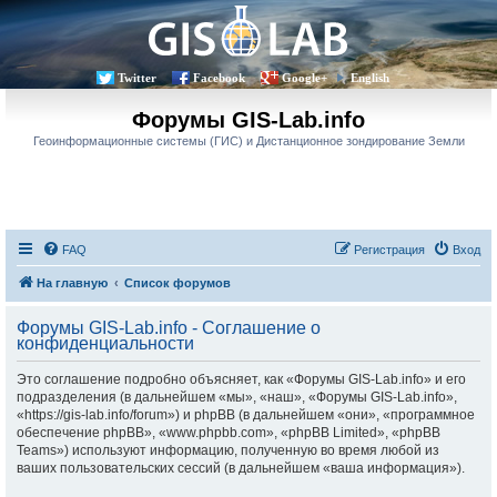
Twitter
Facebook
Google+
English
Форумы GIS-Lab.info
Геоинформационные системы (ГИС) и Дистанционное зондирование Земли
FAQ
Регистрация
Вход
На главную
Список форумов
Форумы GIS-Lab.info - Соглашение о
конфиденциальности
Это соглашение подробно объясняет, как «Форумы GIS-Lab.info» и его
подразделения (в дальнейшем «мы», «наш», «Форумы GIS-Lab.info»,
«https://gis-lab.info/forum») и phpBB (в дальнейшем «они», «программное
обеспечение phpBB», «www.phpbb.com», «phpBB Limited», «phpBB
Teams») используют информацию, полученную во время любой из
ваших пользовательских сессий (в дальнейшем «ваша информация»).