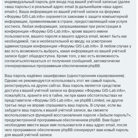
индивидуальный пароль для входа под вашей учётной записью (далее
«ваш пароль») и реальный адрес email (в дальнейшем «ваш адрес
email»). Ваша информация из вашей учётной записи на форумах
«Форумы GIS-Lab.info» охраняется законами о защите компьютерной
информации, применяемыми в стране, предоставляющей нам услуги
хостинга. Любая информация, запрашиваемая при регистрации в
конференции «Форумы GIS-Lab.info», кроме вашего имени
пользователя, вашего пароля и вашего адреса email, может быть как
необходимой, так и необязательной ко вводу, на усмотрение
администрации конференции «Форумы GIS-Lab.info». В любом случае у
вас есть возможность выбрать, какая информация из вашей учётной
записи будет общедоступна. Кроме того, у вас есть возможность
согласиться/отказаться от получения сообщений, автоматически
сгенерированных программным обеспечением phpBB.
Ваш пароль надёжно зашифрован (односторонним хэшированием).
Однако не рекомендуется использовать этот же самый пароль,
регистрируясь на других сайтах. Ваш пароль является средством
доступа к вашей учётной записи на форумах «Форумы GIS-Lab.info»,
пожалуйста, храните его в тайне, ни при каких обстоятельствах ни
представители «Форумы GIS-Lab.info», ни phpBB Limited, ни другое
третье лицо не вправе спрашивать ваш пароль. В случае, если вы
забудете ваш пароль к вашей учётной записи, вы сможете
воспользоваться функцией восстановления пароля «Забыли пароль?»,
предусмотренной программным обеспечением phpBB. Вам будет
необходимо ввести ваше имя пользователя и ваш адрес email, после
чего программное обеспечение phpBB сгенерирует вам новый пароль
для вашей учётной записи.