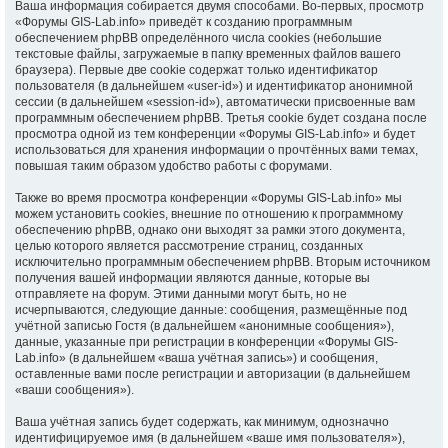
Ваша информация собирается двумя способами. Во-первых, просмотр
«Форумы GIS-Lab.info» приведёт к созданию программным
обеспечением phpBB определённого числа cookies (небольшие
текстовые файлы, загружаемые в папку временных файлов вашего
браузера). Первые две cookie содержат только идентификатор
пользователя (в дальнейшем «user-id») и идентификатор анонимной
сессии (в дальнейшем «session-id»), автоматически присвоенные вам
программным обеспечением phpBB. Третья cookie будет создана после
просмотра одной из тем конференции «Форумы GIS-Lab.info» и будет
использоваться для хранения информации о прочтённых вами темах,
повышая таким образом удобство работы с форумами.
Также во время просмотра конференции «Форумы GIS-Lab.info» мы
можем установить cookies, внешние по отношению к программному
обеспечению phpBB, однако они выходят за рамки этого документа,
целью которого является рассмотрение страниц, созданных
исключительно программным обеспечением phpBB. Вторым источником
получения вашей информации являются данные, которые вы
отправляете на форум. Этими данными могут быть, но не
исчерпываются, следующие данные: сообщения, размещённые под
учётной записью Гостя (в дальнейшем «анонимные сообщения»),
данные, указанные при регистрации в конференции «Форумы GIS-
Lab.info» (в дальнейшем «ваша учётная запись») и сообщения,
оставленные вами после регистрации и авторизации (в дальнейшем
«ваши сообщения»).
Ваша учётная запись будет содержать, как минимум, однозначно
идентифицируемое имя (в дальнейшем «ваше имя пользователя»),