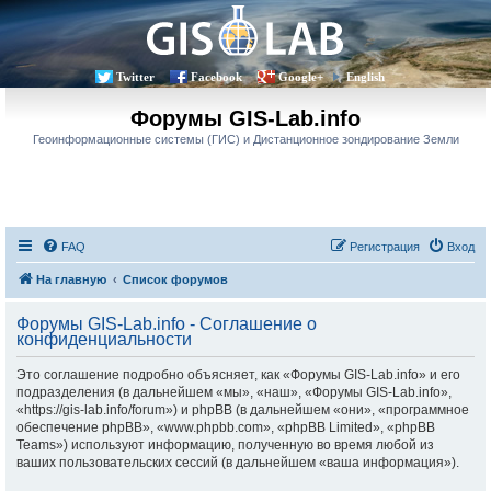
Twitter
Facebook
Google+
English
Форумы GIS-Lab.info
Геоинформационные системы (ГИС) и Дистанционное зондирование Земли
FAQ
Регистрация
Вход
На главную
Список форумов
Форумы GIS-Lab.info - Соглашение о
конфиденциальности
Это соглашение подробно объясняет, как «Форумы GIS-Lab.info» и его
подразделения (в дальнейшем «мы», «наш», «Форумы GIS-Lab.info»,
«https://gis-lab.info/forum») и phpBB (в дальнейшем «они», «программное
обеспечение phpBB», «www.phpbb.com», «phpBB Limited», «phpBB
Teams») используют информацию, полученную во время любой из
ваших пользовательских сессий (в дальнейшем «ваша информация»).