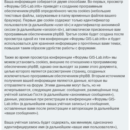
Ваша информация собирается двумя способами. Во-первых, просмотр
«Форумы GIS-Lab.info» приведёт к созданию программным
обеспечением phpBB определённого числа cookies (небольшие
текстовые файлы, загружаемые в папку временных файлов вашего
браузера). Первые две cookie содержат только идентификатор
пользователя (в дальнейшем «user-id») и идентификатор анонимной
сессии (в дальнейшем «session-id»), автоматически присвоенные вам
программным обеспечением phpBB. Третья cookie будет создана после
просмотра одной из тем конференции «Форумы GIS-Lab.info» и будет
использоваться для хранения информации о прочтённых вами темах,
повышая таким образом удобство работы с форумами.
Также во время просмотра конференции «Форумы GIS-Lab.info» мы
можем установить cookies, внешние по отношению к программному
обеспечению phpBB, однако они выходят за рамки этого документа,
целью которого является рассмотрение страниц, созданных
исключительно программным обеспечением phpBB. Вторым источником
получения вашей информации являются данные, которые вы
отправляете на форум. Этими данными могут быть, но не
исчерпываются, следующие данные: сообщения, размещённые под
учётной записью Гостя (в дальнейшем «анонимные сообщения»),
данные, указанные при регистрации в конференции «Форумы GIS-
Lab.info» (в дальнейшем «ваша учётная запись») и сообщения,
оставленные вами после регистрации и авторизации (в дальнейшем
«ваши сообщения»).
Ваша учётная запись будет содержать, как минимум, однозначно
идентифицируемое имя (в дальнейшем «ваше имя пользователя»),