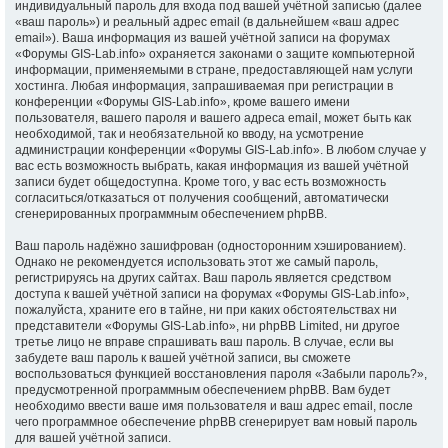
индивидуальный пароль для входа под вашей учётной записью (далее
«ваш пароль») и реальный адрес email (в дальнейшем «ваш адрес
email»). Ваша информация из вашей учётной записи на форумах
«Форумы GIS-Lab.info» охраняется законами о защите компьютерной
информации, применяемыми в стране, предоставляющей нам услуги
хостинга. Любая информация, запрашиваемая при регистрации в
конференции «Форумы GIS-Lab.info», кроме вашего имени
пользователя, вашего пароля и вашего адреса email, может быть как
необходимой, так и необязательной ко вводу, на усмотрение
администрации конференции «Форумы GIS-Lab.info». В любом случае у
вас есть возможность выбрать, какая информация из вашей учётной
записи будет общедоступна. Кроме того, у вас есть возможность
согласиться/отказаться от получения сообщений, автоматически
сгенерированных программным обеспечением phpBB.
Ваш пароль надёжно зашифрован (односторонним хэшированием).
Однако не рекомендуется использовать этот же самый пароль,
регистрируясь на других сайтах. Ваш пароль является средством
доступа к вашей учётной записи на форумах «Форумы GIS-Lab.info»,
пожалуйста, храните его в тайне, ни при каких обстоятельствах ни
представители «Форумы GIS-Lab.info», ни phpBB Limited, ни другое
третье лицо не вправе спрашивать ваш пароль. В случае, если вы
забудете ваш пароль к вашей учётной записи, вы сможете
воспользоваться функцией восстановления пароля «Забыли пароль?»,
предусмотренной программным обеспечением phpBB. Вам будет
необходимо ввести ваше имя пользователя и ваш адрес email, после
чего программное обеспечение phpBB сгенерирует вам новый пароль
для вашей учётной записи.