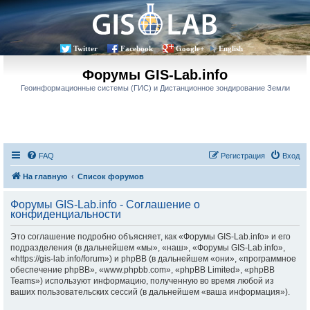
Twitter
Facebook
Google+
English
Форумы GIS-Lab.info
Геоинформационные системы (ГИС) и Дистанционное зондирование Земли
FAQ
Регистрация
Вход
На главную
Список форумов
Форумы GIS-Lab.info - Соглашение о
конфиденциальности
Это соглашение подробно объясняет, как «Форумы GIS-Lab.info» и его
подразделения (в дальнейшем «мы», «наш», «Форумы GIS-Lab.info»,
«https://gis-lab.info/forum») и phpBB (в дальнейшем «они», «программное
обеспечение phpBB», «www.phpbb.com», «phpBB Limited», «phpBB
Teams») используют информацию, полученную во время любой из
ваших пользовательских сессий (в дальнейшем «ваша информация»).