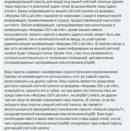
индивидуальный пароль для входа под вашей учётной записью (далее
«ваш пароль») и реальный адрес email (в дальнейшем «ваш адрес
email»). Ваша информация из вашей учётной записи на форумах
«Форумы GIS-Lab.info» охраняется законами о защите компьютерной
информации, применяемыми в стране, предоставляющей нам услуги
хостинга. Любая информация, запрашиваемая при регистрации в
конференции «Форумы GIS-Lab.info», кроме вашего имени
пользователя, вашего пароля и вашего адреса email, может быть как
необходимой, так и необязательной ко вводу, на усмотрение
администрации конференции «Форумы GIS-Lab.info». В любом случае у
вас есть возможность выбрать, какая информация из вашей учётной
записи будет общедоступна. Кроме того, у вас есть возможность
согласиться/отказаться от получения сообщений, автоматически
сгенерированных программным обеспечением phpBB.
Ваш пароль надёжно зашифрован (односторонним хэшированием).
Однако не рекомендуется использовать этот же самый пароль,
регистрируясь на других сайтах. Ваш пароль является средством
доступа к вашей учётной записи на форумах «Форумы GIS-Lab.info»,
пожалуйста, храните его в тайне, ни при каких обстоятельствах ни
представители «Форумы GIS-Lab.info», ни phpBB Limited, ни другое
третье лицо не вправе спрашивать ваш пароль. В случае, если вы
забудете ваш пароль к вашей учётной записи, вы сможете
воспользоваться функцией восстановления пароля «Забыли пароль?»,
предусмотренной программным обеспечением phpBB. Вам будет
необходимо ввести ваше имя пользователя и ваш адрес email, после
чего программное обеспечение phpBB сгенерирует вам новый пароль
для вашей учётной записи.