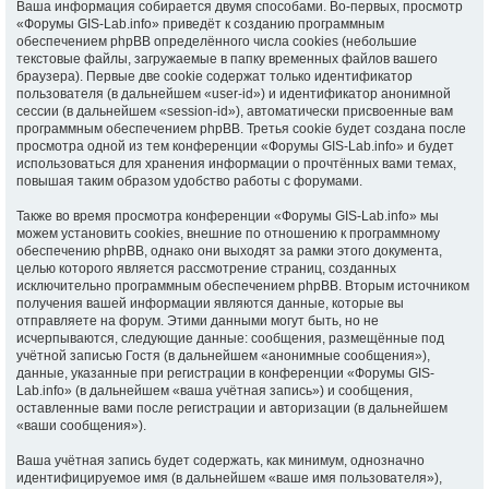
Ваша информация собирается двумя способами. Во-первых, просмотр
«Форумы GIS-Lab.info» приведёт к созданию программным
обеспечением phpBB определённого числа cookies (небольшие
текстовые файлы, загружаемые в папку временных файлов вашего
браузера). Первые две cookie содержат только идентификатор
пользователя (в дальнейшем «user-id») и идентификатор анонимной
сессии (в дальнейшем «session-id»), автоматически присвоенные вам
программным обеспечением phpBB. Третья cookie будет создана после
просмотра одной из тем конференции «Форумы GIS-Lab.info» и будет
использоваться для хранения информации о прочтённых вами темах,
повышая таким образом удобство работы с форумами.
Также во время просмотра конференции «Форумы GIS-Lab.info» мы
можем установить cookies, внешние по отношению к программному
обеспечению phpBB, однако они выходят за рамки этого документа,
целью которого является рассмотрение страниц, созданных
исключительно программным обеспечением phpBB. Вторым источником
получения вашей информации являются данные, которые вы
отправляете на форум. Этими данными могут быть, но не
исчерпываются, следующие данные: сообщения, размещённые под
учётной записью Гостя (в дальнейшем «анонимные сообщения»),
данные, указанные при регистрации в конференции «Форумы GIS-
Lab.info» (в дальнейшем «ваша учётная запись») и сообщения,
оставленные вами после регистрации и авторизации (в дальнейшем
«ваши сообщения»).
Ваша учётная запись будет содержать, как минимум, однозначно
идентифицируемое имя (в дальнейшем «ваше имя пользователя»),