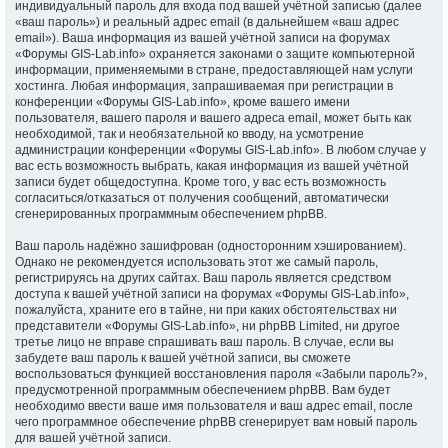
индивидуальный пароль для входа под вашей учётной записью (далее
«ваш пароль») и реальный адрес email (в дальнейшем «ваш адрес
email»). Ваша информация из вашей учётной записи на форумах
«Форумы GIS-Lab.info» охраняется законами о защите компьютерной
информации, применяемыми в стране, предоставляющей нам услуги
хостинга. Любая информация, запрашиваемая при регистрации в
конференции «Форумы GIS-Lab.info», кроме вашего имени
пользователя, вашего пароля и вашего адреса email, может быть как
необходимой, так и необязательной ко вводу, на усмотрение
администрации конференции «Форумы GIS-Lab.info». В любом случае у
вас есть возможность выбрать, какая информация из вашей учётной
записи будет общедоступна. Кроме того, у вас есть возможность
согласиться/отказаться от получения сообщений, автоматически
сгенерированных программным обеспечением phpBB.
Ваш пароль надёжно зашифрован (односторонним хэшированием).
Однако не рекомендуется использовать этот же самый пароль,
регистрируясь на других сайтах. Ваш пароль является средством
доступа к вашей учётной записи на форумах «Форумы GIS-Lab.info»,
пожалуйста, храните его в тайне, ни при каких обстоятельствах ни
представители «Форумы GIS-Lab.info», ни phpBB Limited, ни другое
третье лицо не вправе спрашивать ваш пароль. В случае, если вы
забудете ваш пароль к вашей учётной записи, вы сможете
воспользоваться функцией восстановления пароля «Забыли пароль?»,
предусмотренной программным обеспечением phpBB. Вам будет
необходимо ввести ваше имя пользователя и ваш адрес email, после
чего программное обеспечение phpBB сгенерирует вам новый пароль
для вашей учётной записи.