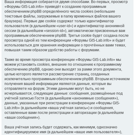
Ваша информация собирается двумя способами. Во-первых, просмотр
«Форумы GIS-Lab.info» приведёт к созданию программным
обеспечением phpBB определённого числа cookies (небольшие
текстовые файлы, загружаемые в папку временных файлов вашего
браузера). Первые две cookie содержат только идентификатор
пользователя (в дальнейшем «user-id») и идентификатор анонимной
сессии (в дальнейшем «session-id»), автоматически присвоенные вам
программным обеспечением phpBB. Третья cookie будет создана после
просмотра одной из тем конференции «Форумы GIS-Lab.info» и будет
использоваться для хранения информации о прочтённых вами темах,
повышая таким образом удобство работы с форумами.
Также во время просмотра конференции «Форумы GIS-Lab.info» мы
можем установить cookies, внешние по отношению к программному
обеспечению phpBB, однако они выходят за рамки этого документа,
целью которого является рассмотрение страниц, созданных
исключительно программным обеспечением phpBB. Вторым источником
получения вашей информации являются данные, которые вы
отправляете на форум. Этими данными могут быть, но не
исчерпываются, следующие данные: сообщения, размещённые под
учётной записью Гостя (в дальнейшем «анонимные сообщения»),
данные, указанные при регистрации в конференции «Форумы GIS-
Lab.info» (в дальнейшем «ваша учётная запись») и сообщения,
оставленные вами после регистрации и авторизации (в дальнейшем
«ваши сообщения»).
Ваша учётная запись будет содержать, как минимум, однозначно
идентифицируемое имя (в дальнейшем «ваше имя пользователя»),