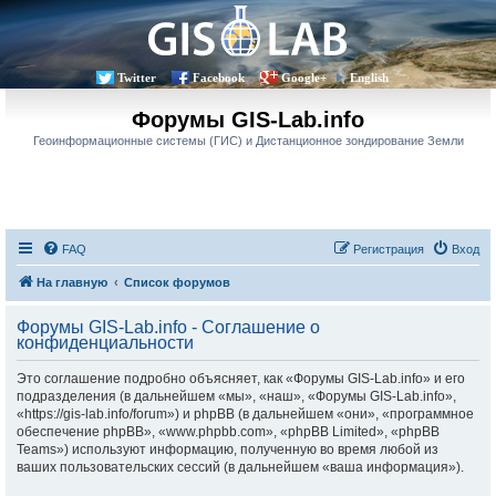
Twitter
Facebook
Google+
English
Форумы GIS-Lab.info
Геоинформационные системы (ГИС) и Дистанционное зондирование Земли
FAQ
Регистрация
Вход
На главную
Список форумов
Форумы GIS-Lab.info - Соглашение о
конфиденциальности
Это соглашение подробно объясняет, как «Форумы GIS-Lab.info» и его
подразделения (в дальнейшем «мы», «наш», «Форумы GIS-Lab.info»,
«https://gis-lab.info/forum») и phpBB (в дальнейшем «они», «программное
обеспечение phpBB», «www.phpbb.com», «phpBB Limited», «phpBB
Teams») используют информацию, полученную во время любой из
ваших пользовательских сессий (в дальнейшем «ваша информация»).