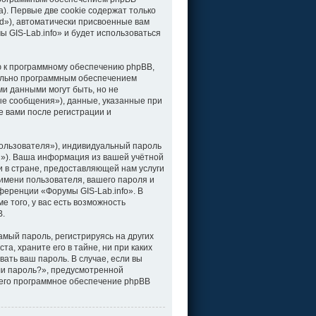
). Первые две cookie содержат только
d»), автоматически присвоенные вам
 GIS-Lab.info» и будет использоваться
ю к программному обеспечению phpBB,
тельно программным обеспечением
и данными могут быть, но не
е сообщения»), данные, указанные при
е вами после регистрации и
ользователя»), индивидуальный пароль
il»). Ваша информация из вашей учётной
 в стране, предоставляющей нам услуги
имени пользователя, вашего пароля и
нференции «Форумы GIS-Lab.info». В
 того, у вас есть возможность
B.
мый пароль, регистрируясь на других
а, храните его в тайне, ни при каких
вать ваш пароль. В случае, если вы
ли пароль?», предусмотренной
чего программное обеспечение phpBB