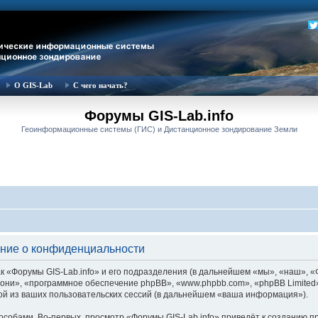
О GIS-Lab
С чего начать?
Форумы GIS-Lab.info
Геоинформационные системы (ГИС) и Дистанционное зондирование Земли
ение о конфиденциальности
 «Форумы GIS-Lab.info» и его подразделения (в дальнейшем «мы», «наш», «Фор
м «они», «программное обеспечение phpBB», «www.phpbb.com», «phpBB Limite
й из ваших пользовательских сессий (в дальнейшем «ваша информация»).
собами. Во-первых, просмотр «Форумы GIS-Lab.info» приведёт к созданию 