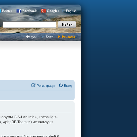
Twitter
Facebook
Google+
English
Форум
Блог
Реклама
Регистрация
Вход
умы GIS-Lab.info», «https://gis-
d», «phpBB Teams») используют
программным обеспечением phpBB