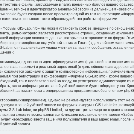
е текстовые файлы, загружаемые в папку временных файлов вашего браузера
шем «user-id») и идентификатор анонимной сессии (в дальнейшем «session-i
я cookie будет создана после просмотра одной из тем конференции «Форумы
 вами темах, повышая таким образом удобство работы с форумами.
 «Форумы GIS-Lab.info» мы можем установить cookies, внешние по отношени
умента, целью которого является рассмотрение страниц, созданных исключи
ашей информации являются данные, которые вы отправляете на форум. Этим
бщения, размещённые под учётной записью Гостя (в дальнейшем «анонимны
-Lab.info» (в дальнейшем «ваша учётная запись») и сообщения, оставленны
щения»).
 как минимум, однозначно идентифицируемое имя (в дальнейшем «ваше имя п
далее «ваш пароль») и реальный адрес email (в дальнейшем «ваш адрес ema
fo» охраняется законами о защите компьютерной информации, применяемыми
емая при регистрации в конференции «Форумы GIS-Lab.info», кроме вашего 
обходимой, так и необязательной ко вводу, на усмотрение администрации ко
брать, какая информация из вашей учётной записи будет общедоступна. Кроме
сообщений, автоматически сгенерированных программным обеспечением phpB
торонним хэшированием). Однако не рекомендуется использовать этот же са
доступа к вашей учётной записи на форумах «Форумы GIS-Lab.info», пожалуйст
мы GIS-Lab.info», ни phpBB Limited, ни другое третье лицо не вправе спраши
записи, вы сможете воспользоваться функцией восстановления пароля «Забы
будет необходимо ввести ваше имя пользователя и ваш адрес email, после 
й учётной записи.