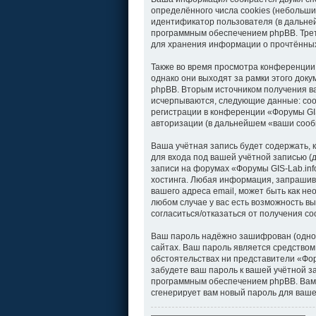
определённого числа cookies (небольши
идентификатор пользователя (в дальней
программным обеспечением phpBB. Треть
для хранения информации о прочтённых
Также во время просмотра конференции
однако они выходят за рамки этого док
phpBB. Вторым источником получения в
исчерпываются, следующие данные: соо
регистрации в конференции «Форумы GIS
авторизации (в дальнейшем «ваши сооб
Ваша учётная запись будет содержать,
для входа под вашей учётной записью (
записи на форумах «Форумы GIS-Lab.in
хостинга. Любая информация, запрашива
вашего адреса email, может быть как не
любом случае у вас есть возможность вы
согласиться/отказаться от получения 
Ваш пароль надёжно зашифрован (однос
сайтах. Ваш пароль является средством 
обстоятельствах ни представители «Фору
забудете ваш пароль к вашей учётной 
программным обеспечением phpBB. Вам 
сгенерирует вам новый пароль для ваше