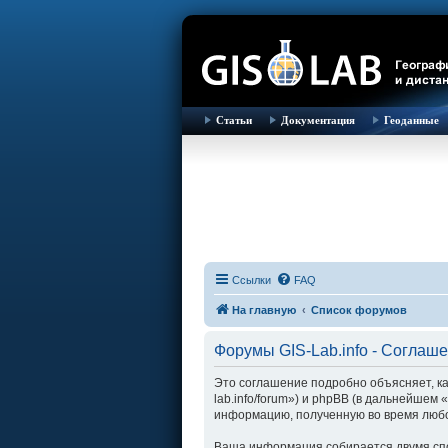
Статьи
Документация
Геоданные
Ссылки
FAQ
На главную
Список форумов
Форумы GIS-Lab.info - Соглаш
Это соглашение подробно объясняет, как
lab.info/forum») и phpBB (в дальнейше
информацию, полученную во время любо
Ваша информация собирается двумя спо