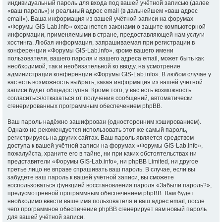
индивидуальный пароль для входа под вашей учётной записью (далее
«ваш пароль») и реальный адрес email (в дальнейшем «ваш адрес
email»). Ваша информация из вашей учётной записи на форумах
«Форумы GIS-Lab.info» охраняется законами о защите компьютерной
информации, применяемыми в стране, предоставляющей нам услуги
хостинга. Любая информация, запрашиваемая при регистрации в
конференции «Форумы GIS-Lab.info», кроме вашего имени
пользователя, вашего пароля и вашего адреса email, может быть как
необходимой, так и необязательной ко вводу, на усмотрение
администрации конференции «Форумы GIS-Lab.info». В любом случае у
вас есть возможность выбрать, какая информация из вашей учётной
записи будет общедоступна. Кроме того, у вас есть возможность
согласиться/отказаться от получения сообщений, автоматически
сгенерированных программным обеспечением phpBB.
Ваш пароль надёжно зашифрован (односторонним хэшированием).
Однако не рекомендуется использовать этот же самый пароль,
регистрируясь на других сайтах. Ваш пароль является средством
доступа к вашей учётной записи на форумах «Форумы GIS-Lab.info»,
пожалуйста, храните его в тайне, ни при каких обстоятельствах ни
представители «Форумы GIS-Lab.info», ни phpBB Limited, ни другое
третье лицо не вправе спрашивать ваш пароль. В случае, если вы
забудете ваш пароль к вашей учётной записи, вы сможете
воспользоваться функцией восстановления пароля «Забыли пароль?»,
предусмотренной программным обеспечением phpBB. Вам будет
необходимо ввести ваше имя пользователя и ваш адрес email, после
чего программное обеспечение phpBB сгенерирует вам новый пароль
для вашей учётной записи.