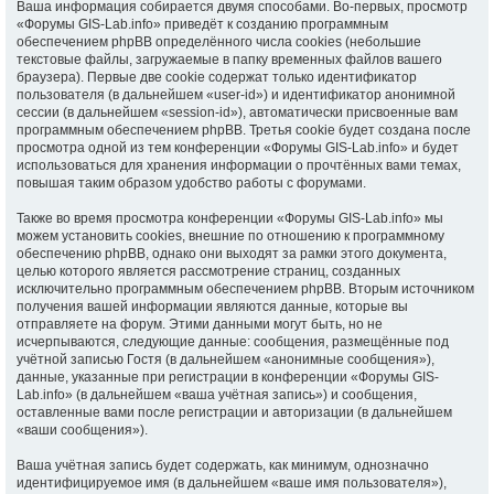
Ваша информация собирается двумя способами. Во-первых, просмотр
«Форумы GIS-Lab.info» приведёт к созданию программным
обеспечением phpBB определённого числа cookies (небольшие
текстовые файлы, загружаемые в папку временных файлов вашего
браузера). Первые две cookie содержат только идентификатор
пользователя (в дальнейшем «user-id») и идентификатор анонимной
сессии (в дальнейшем «session-id»), автоматически присвоенные вам
программным обеспечением phpBB. Третья cookie будет создана после
просмотра одной из тем конференции «Форумы GIS-Lab.info» и будет
использоваться для хранения информации о прочтённых вами темах,
повышая таким образом удобство работы с форумами.
Также во время просмотра конференции «Форумы GIS-Lab.info» мы
можем установить cookies, внешние по отношению к программному
обеспечению phpBB, однако они выходят за рамки этого документа,
целью которого является рассмотрение страниц, созданных
исключительно программным обеспечением phpBB. Вторым источником
получения вашей информации являются данные, которые вы
отправляете на форум. Этими данными могут быть, но не
исчерпываются, следующие данные: сообщения, размещённые под
учётной записью Гостя (в дальнейшем «анонимные сообщения»),
данные, указанные при регистрации в конференции «Форумы GIS-
Lab.info» (в дальнейшем «ваша учётная запись») и сообщения,
оставленные вами после регистрации и авторизации (в дальнейшем
«ваши сообщения»).
Ваша учётная запись будет содержать, как минимум, однозначно
идентифицируемое имя (в дальнейшем «ваше имя пользователя»),