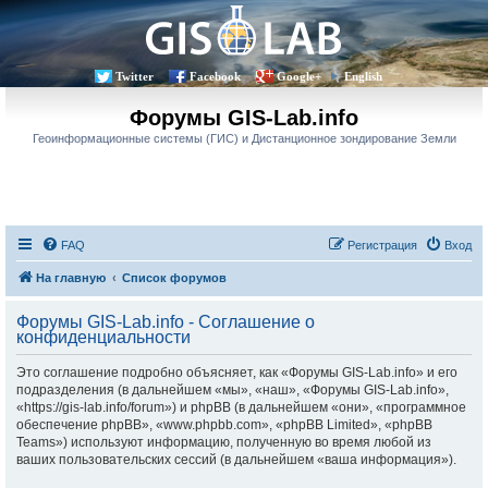
Twitter
Facebook
Google+
English
Форумы GIS-Lab.info
Геоинформационные системы (ГИС) и Дистанционное зондирование Земли
FAQ
Регистрация
Вход
На главную
Список форумов
Форумы GIS-Lab.info - Соглашение о
конфиденциальности
Это соглашение подробно объясняет, как «Форумы GIS-Lab.info» и его
подразделения (в дальнейшем «мы», «наш», «Форумы GIS-Lab.info»,
«https://gis-lab.info/forum») и phpBB (в дальнейшем «они», «программное
обеспечение phpBB», «www.phpbb.com», «phpBB Limited», «phpBB
Teams») используют информацию, полученную во время любой из
ваших пользовательских сессий (в дальнейшем «ваша информация»).