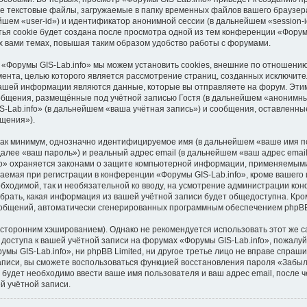
е текстовые файлы, загружаемые в папку временных файлов вашего браузера
шем «user-id») и идентификатор анонимной сессии (в дальнейшем «session-i
я cookie будет создана после просмотра одной из тем конференции «Форумы
 вами темах, повышая таким образом удобство работы с форумами.
 «Форумы GIS-Lab.info» мы можем установить cookies, внешние по отношени
умента, целью которого является рассмотрение страниц, созданных исключи
ашей информации являются данные, которые вы отправляете на форум. Этим
бщения, размещённые под учётной записью Гостя (в дальнейшем «анонимны
-Lab.info» (в дальнейшем «ваша учётная запись») и сообщения, оставленны
щения»).
 как минимум, однозначно идентифицируемое имя (в дальнейшем «ваше имя п
далее «ваш пароль») и реальный адрес email (в дальнейшем «ваш адрес ema
fo» охраняется законами о защите компьютерной информации, применяемыми
емая при регистрации в конференции «Форумы GIS-Lab.info», кроме вашего 
обходимой, так и необязательной ко вводу, на усмотрение администрации ко
брать, какая информация из вашей учётной записи будет общедоступна. Кроме
сообщений, автоматически сгенерированных программным обеспечением phpB
торонним хэшированием). Однако не рекомендуется использовать этот же са
доступа к вашей учётной записи на форумах «Форумы GIS-Lab.info», пожалуйст
мы GIS-Lab.info», ни phpBB Limited, ни другое третье лицо не вправе спраши
записи, вы сможете воспользоваться функцией восстановления пароля «Забы
будет необходимо ввести ваше имя пользователя и ваш адрес email, после 
й учётной записи.