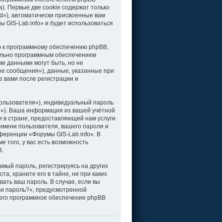
). Первые две cookie содержат только
d»), автоматически присвоенные вам
 GIS-Lab.info» и будет использоваться
ю к программному обеспечению phpBB,
тельно программным обеспечением
и данными могут быть, но не
е сообщения»), данные, указанные при
е вами после регистрации и
ользователя»), индивидуальный пароль
il»). Ваша информация из вашей учётной
 в стране, предоставляющей нам услуги
имени пользователя, вашего пароля и
нференции «Форумы GIS-Lab.info». В
 того, у вас есть возможность
B.
мый пароль, регистрируясь на других
а, храните его в тайне, ни при каких
вать ваш пароль. В случае, если вы
ли пароль?», предусмотренной
чего программное обеспечение phpBB