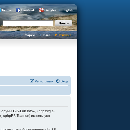
Twitter
Facebook
Google+
English
Форум
Блог
Реклама
Регистрация
Вход
умы GIS-Lab.info», «https://gis-
d», «phpBB Teams») используют
программным обеспечением phpBB