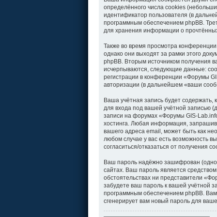
определённого числа cookies (небольши
идентификатор пользователя (в дальней
программным обеспечением phpBB. Треть
для хранения информации о прочтённых
Также во время просмотра конференции
однако они выходят за рамки этого док
phpBB. Вторым источником получения в
исчерпываются, следующие данные: соо
регистрации в конференции «Форумы GIS
авторизации (в дальнейшем «ваши сооб
Ваша учётная запись будет содержать,
для входа под вашей учётной записью (
записи на форумах «Форумы GIS-Lab.in
хостинга. Любая информация, запрашива
вашего адреса email, может быть как не
любом случае у вас есть возможность вы
согласиться/отказаться от получения 
Ваш пароль надёжно зашифрован (однос
сайтах. Ваш пароль является средством 
обстоятельствах ни представители «Фору
забудете ваш пароль к вашей учётной 
программным обеспечением phpBB. Вам 
сгенерирует вам новый пароль для ваше