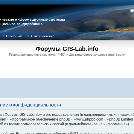
О GIS-Lab
С чего начать?
Форумы GIS-Lab.info
Геоинформационные системы (ГИС) и Дистанционное зондирование Земли
ение о конфиденциальности
 «Форумы GIS-Lab.info» и его подразделения (в дальнейшем «мы», «наш», «Фор
м «они», «программное обеспечение phpBB», «www.phpbb.com», «phpBB Limite
й из ваших пользовательских сессий (в дальнейшем «ваша информация»).
собами. Во-первых, просмотр «Форумы GIS-Lab.info» приведёт к созданию 