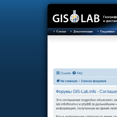
Статьи
Документация
Геоданные
Ссылки
FAQ
На главную
Список форумов
Форумы GIS-Lab.info - Соглаш
Это соглашение подробно объясняет, как
lab.info/forum») и phpBB (в дальнейше
информацию, полученную во время любо
Ваша информация собирается двумя спо