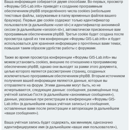
Ваша информация собирается двумя способами. Во-первых, просмотр
«Форумы GIS-Lab.info» приведёт к созданию программным
обеспечением phpBB определённого числа cookies (небольшие
текстовые файлы, загружаемые в папку временных файлов вашего
браузера). Первые две cookie содержат только идентификатор
пользователя (в дальнейшем «user-id») и идентификатор анонимной
сессии (в дальнейшем «session-id»), автоматически присвоенные вам
программным обеспечением phpBB. Третья cookie будет создана после
просмотра одной из тем конференции «Форумы GIS-Lab.info» и будет
использоваться для хранения информации о прочтённых вами темах,
повышая таким образом удобство работы с форумами.
Также во время просмотра конференции «Форумы GIS-Lab.info» мы
можем установить cookies, внешние по отношению к программному
обеспечению phpBB, однако они выходят за рамки этого документа,
целью которого является рассмотрение страниц, созданных
исключительно программным обеспечением phpBB. Вторым источником
получения вашей информации являются данные, которые вы
отправляете на форум. Этими данными могут быть, но не
исчерпываются, следующие данные: сообщения, размещённые под
учётной записью Гостя (в дальнейшем «анонимные сообщения»),
данные, указанные при регистрации в конференции «Форумы GIS-
Lab.info» (в дальнейшем «ваша учётная запись») и сообщения,
оставленные вами после регистрации и авторизации (в дальнейшем
«ваши сообщения»).
Ваша учётная запись будет содержать, как минимум, однозначно
идентифицируемое имя (в дальнейшем «ваше имя пользователя»),