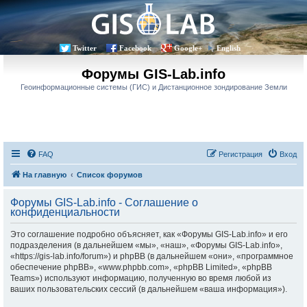
Twitter
Facebook
Google+
English
Форумы GIS-Lab.info
Геоинформационные системы (ГИС) и Дистанционное зондирование Земли
FAQ
Регистрация
Вход
На главную
Список форумов
Форумы GIS-Lab.info - Соглашение о
конфиденциальности
Это соглашение подробно объясняет, как «Форумы GIS-Lab.info» и его
подразделения (в дальнейшем «мы», «наш», «Форумы GIS-Lab.info»,
«https://gis-lab.info/forum») и phpBB (в дальнейшем «они», «программное
обеспечение phpBB», «www.phpbb.com», «phpBB Limited», «phpBB
Teams») используют информацию, полученную во время любой из
ваших пользовательских сессий (в дальнейшем «ваша информация»).