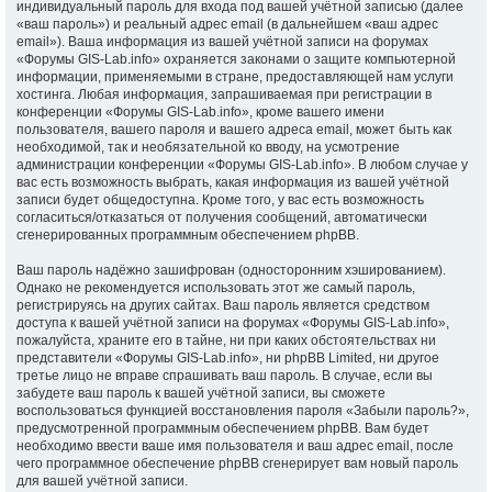
индивидуальный пароль для входа под вашей учётной записью (далее
«ваш пароль») и реальный адрес email (в дальнейшем «ваш адрес
email»). Ваша информация из вашей учётной записи на форумах
«Форумы GIS-Lab.info» охраняется законами о защите компьютерной
информации, применяемыми в стране, предоставляющей нам услуги
хостинга. Любая информация, запрашиваемая при регистрации в
конференции «Форумы GIS-Lab.info», кроме вашего имени
пользователя, вашего пароля и вашего адреса email, может быть как
необходимой, так и необязательной ко вводу, на усмотрение
администрации конференции «Форумы GIS-Lab.info». В любом случае у
вас есть возможность выбрать, какая информация из вашей учётной
записи будет общедоступна. Кроме того, у вас есть возможность
согласиться/отказаться от получения сообщений, автоматически
сгенерированных программным обеспечением phpBB.
Ваш пароль надёжно зашифрован (односторонним хэшированием).
Однако не рекомендуется использовать этот же самый пароль,
регистрируясь на других сайтах. Ваш пароль является средством
доступа к вашей учётной записи на форумах «Форумы GIS-Lab.info»,
пожалуйста, храните его в тайне, ни при каких обстоятельствах ни
представители «Форумы GIS-Lab.info», ни phpBB Limited, ни другое
третье лицо не вправе спрашивать ваш пароль. В случае, если вы
забудете ваш пароль к вашей учётной записи, вы сможете
воспользоваться функцией восстановления пароля «Забыли пароль?»,
предусмотренной программным обеспечением phpBB. Вам будет
необходимо ввести ваше имя пользователя и ваш адрес email, после
чего программное обеспечение phpBB сгенерирует вам новый пароль
для вашей учётной записи.