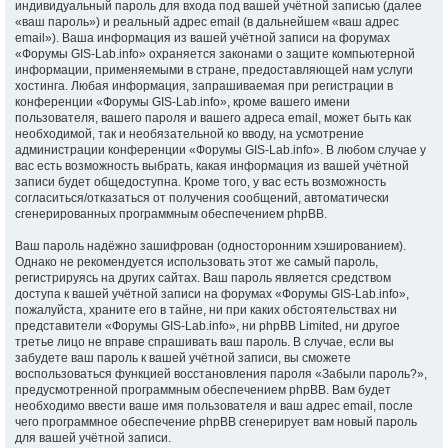
индивидуальный пароль для входа под вашей учётной записью (далее
«ваш пароль») и реальный адрес email (в дальнейшем «ваш адрес
email»). Ваша информация из вашей учётной записи на форумах
«Форумы GIS-Lab.info» охраняется законами о защите компьютерной
информации, применяемыми в стране, предоставляющей нам услуги
хостинга. Любая информация, запрашиваемая при регистрации в
конференции «Форумы GIS-Lab.info», кроме вашего имени
пользователя, вашего пароля и вашего адреса email, может быть как
необходимой, так и необязательной ко вводу, на усмотрение
администрации конференции «Форумы GIS-Lab.info». В любом случае у
вас есть возможность выбрать, какая информация из вашей учётной
записи будет общедоступна. Кроме того, у вас есть возможность
согласиться/отказаться от получения сообщений, автоматически
сгенерированных программным обеспечением phpBB.
Ваш пароль надёжно зашифрован (односторонним хэшированием).
Однако не рекомендуется использовать этот же самый пароль,
регистрируясь на других сайтах. Ваш пароль является средством
доступа к вашей учётной записи на форумах «Форумы GIS-Lab.info»,
пожалуйста, храните его в тайне, ни при каких обстоятельствах ни
представители «Форумы GIS-Lab.info», ни phpBB Limited, ни другое
третье лицо не вправе спрашивать ваш пароль. В случае, если вы
забудете ваш пароль к вашей учётной записи, вы сможете
воспользоваться функцией восстановления пароля «Забыли пароль?»,
предусмотренной программным обеспечением phpBB. Вам будет
необходимо ввести ваше имя пользователя и ваш адрес email, после
чего программное обеспечение phpBB сгенерирует вам новый пароль
для вашей учётной записи.