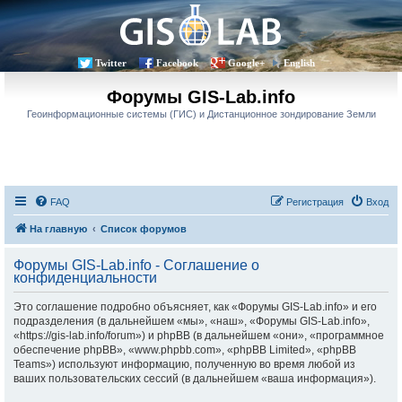
Twitter
Facebook
Google+
English
Форумы GIS-Lab.info
Геоинформационные системы (ГИС) и Дистанционное зондирование Земли
FAQ
Регистрация
Вход
На главную
Список форумов
Форумы GIS-Lab.info - Соглашение о
конфиденциальности
Это соглашение подробно объясняет, как «Форумы GIS-Lab.info» и его
подразделения (в дальнейшем «мы», «наш», «Форумы GIS-Lab.info»,
«https://gis-lab.info/forum») и phpBB (в дальнейшем «они», «программное
обеспечение phpBB», «www.phpbb.com», «phpBB Limited», «phpBB
Teams») используют информацию, полученную во время любой из
ваших пользовательских сессий (в дальнейшем «ваша информация»).