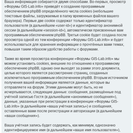
Ваша информация собирается двумя способами. Во-первых, просмотр
«Форумы GIS-Lab.info» приведёт к созданию программным
обеспечением phpBB определённого числа cookies (небольшие
текстовые файлы, загружаемые в папку временных файлов вашего
браузера). Первые две cookie содержат только идентификатор
пользователя (в дальнейшем «user-id») и идентификатор анонимной
сессии (в дальнейшем «session-id»), автоматически присвоенные вам
программным обеспечением phpBB. Третья cookie будет создана после
просмотра одной из тем конференции «Форумы GIS-Lab.info» и будет
использоваться для хранения информации о прочтённых вами темах,
повышая таким образом удобство работы с форумами.
Также во время просмотра конференции «Форумы GIS-Lab.info» мы
можем установить cookies, внешние по отношению к программному
обеспечению phpBB, однако они выходят за рамки этого документа,
целью которого является рассмотрение страниц, созданных
исключительно программным обеспечением phpBB. Вторым источником
получения вашей информации являются данные, которые вы
отправляете на форум. Этими данными могут быть, но не
исчерпываются, следующие данные: сообщения, размещённые под
учётной записью Гостя (в дальнейшем «анонимные сообщения»),
данные, указанные при регистрации в конференции «Форумы GIS-
Lab.info» (в дальнейшем «ваша учётная запись») и сообщения,
оставленные вами после регистрации и авторизации (в дальнейшем
«ваши сообщения»).
Ваша учётная запись будет содержать, как минимум, однозначно
идентифицируемое имя (в дальнейшем «ваше имя пользователя»),