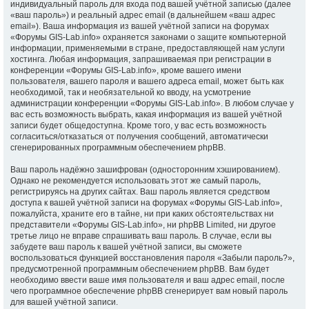
индивидуальный пароль для входа под вашей учётной записью (далее
«ваш пароль») и реальный адрес email (в дальнейшем «ваш адрес
email»). Ваша информация из вашей учётной записи на форумах
«Форумы GIS-Lab.info» охраняется законами о защите компьютерной
информации, применяемыми в стране, предоставляющей нам услуги
хостинга. Любая информация, запрашиваемая при регистрации в
конференции «Форумы GIS-Lab.info», кроме вашего имени
пользователя, вашего пароля и вашего адреса email, может быть как
необходимой, так и необязательной ко вводу, на усмотрение
администрации конференции «Форумы GIS-Lab.info». В любом случае у
вас есть возможность выбрать, какая информация из вашей учётной
записи будет общедоступна. Кроме того, у вас есть возможность
согласиться/отказаться от получения сообщений, автоматически
сгенерированных программным обеспечением phpBB.
Ваш пароль надёжно зашифрован (односторонним хэшированием).
Однако не рекомендуется использовать этот же самый пароль,
регистрируясь на других сайтах. Ваш пароль является средством
доступа к вашей учётной записи на форумах «Форумы GIS-Lab.info»,
пожалуйста, храните его в тайне, ни при каких обстоятельствах ни
представители «Форумы GIS-Lab.info», ни phpBB Limited, ни другое
третье лицо не вправе спрашивать ваш пароль. В случае, если вы
забудете ваш пароль к вашей учётной записи, вы сможете
воспользоваться функцией восстановления пароля «Забыли пароль?»,
предусмотренной программным обеспечением phpBB. Вам будет
необходимо ввести ваше имя пользователя и ваш адрес email, после
чего программное обеспечение phpBB сгенерирует вам новый пароль
для вашей учётной записи.