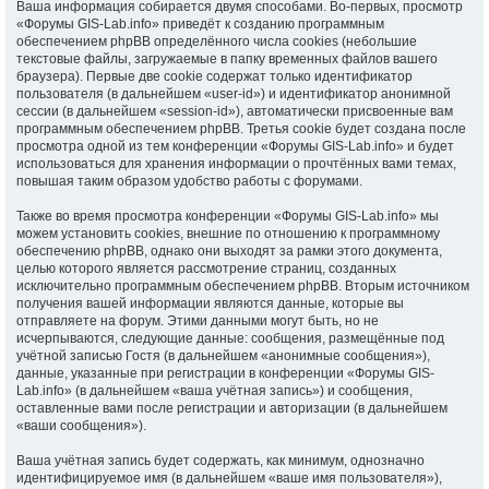
Ваша информация собирается двумя способами. Во-первых, просмотр
«Форумы GIS-Lab.info» приведёт к созданию программным
обеспечением phpBB определённого числа cookies (небольшие
текстовые файлы, загружаемые в папку временных файлов вашего
браузера). Первые две cookie содержат только идентификатор
пользователя (в дальнейшем «user-id») и идентификатор анонимной
сессии (в дальнейшем «session-id»), автоматически присвоенные вам
программным обеспечением phpBB. Третья cookie будет создана после
просмотра одной из тем конференции «Форумы GIS-Lab.info» и будет
использоваться для хранения информации о прочтённых вами темах,
повышая таким образом удобство работы с форумами.
Также во время просмотра конференции «Форумы GIS-Lab.info» мы
можем установить cookies, внешние по отношению к программному
обеспечению phpBB, однако они выходят за рамки этого документа,
целью которого является рассмотрение страниц, созданных
исключительно программным обеспечением phpBB. Вторым источником
получения вашей информации являются данные, которые вы
отправляете на форум. Этими данными могут быть, но не
исчерпываются, следующие данные: сообщения, размещённые под
учётной записью Гостя (в дальнейшем «анонимные сообщения»),
данные, указанные при регистрации в конференции «Форумы GIS-
Lab.info» (в дальнейшем «ваша учётная запись») и сообщения,
оставленные вами после регистрации и авторизации (в дальнейшем
«ваши сообщения»).
Ваша учётная запись будет содержать, как минимум, однозначно
идентифицируемое имя (в дальнейшем «ваше имя пользователя»),