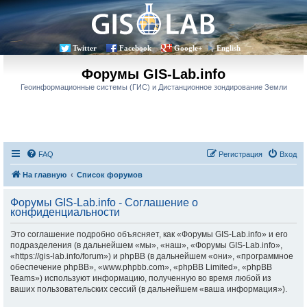
Twitter
Facebook
Google+
English
Форумы GIS-Lab.info
Геоинформационные системы (ГИС) и Дистанционное зондирование Земли
FAQ
Регистрация
Вход
На главную
Список форумов
Форумы GIS-Lab.info - Соглашение о
конфиденциальности
Это соглашение подробно объясняет, как «Форумы GIS-Lab.info» и его
подразделения (в дальнейшем «мы», «наш», «Форумы GIS-Lab.info»,
«https://gis-lab.info/forum») и phpBB (в дальнейшем «они», «программное
обеспечение phpBB», «www.phpbb.com», «phpBB Limited», «phpBB
Teams») используют информацию, полученную во время любой из
ваших пользовательских сессий (в дальнейшем «ваша информация»).