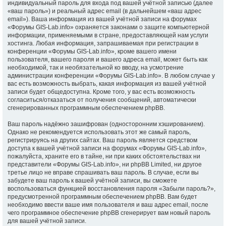
индивидуальный пароль для входа под вашей учётной записью (далее
«ваш пароль») и реальный адрес email (в дальнейшем «ваш адрес
email»). Ваша информация из вашей учётной записи на форумах
«Форумы GIS-Lab.info» охраняется законами о защите компьютерной
информации, применяемыми в стране, предоставляющей нам услуги
хостинга. Любая информация, запрашиваемая при регистрации в
конференции «Форумы GIS-Lab.info», кроме вашего имени
пользователя, вашего пароля и вашего адреса email, может быть как
необходимой, так и необязательной ко вводу, на усмотрение
администрации конференции «Форумы GIS-Lab.info». В любом случае у
вас есть возможность выбрать, какая информация из вашей учётной
записи будет общедоступна. Кроме того, у вас есть возможность
согласиться/отказаться от получения сообщений, автоматически
сгенерированных программным обеспечением phpBB.
Ваш пароль надёжно зашифрован (односторонним хэшированием).
Однако не рекомендуется использовать этот же самый пароль,
регистрируясь на других сайтах. Ваш пароль является средством
доступа к вашей учётной записи на форумах «Форумы GIS-Lab.info»,
пожалуйста, храните его в тайне, ни при каких обстоятельствах ни
представители «Форумы GIS-Lab.info», ни phpBB Limited, ни другое
третье лицо не вправе спрашивать ваш пароль. В случае, если вы
забудете ваш пароль к вашей учётной записи, вы сможете
воспользоваться функцией восстановления пароля «Забыли пароль?»,
предусмотренной программным обеспечением phpBB. Вам будет
необходимо ввести ваше имя пользователя и ваш адрес email, после
чего программное обеспечение phpBB сгенерирует вам новый пароль
для вашей учётной записи.