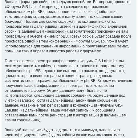
Ваша информация собирается двумя способами. Во-первых, просмотр
«Форумы GIS-Lab.info» приведёт к созданию программным
обеспечением phpBB определённого числа cookies (небольшие
текстовые файлы, загружаемые в папку временных файлов вашего
браузера). Первые две cookie содержат только идентификатор
пользователя (в дальнейшем «user-id») и идентификатор анонимной
сессии (в дальнейшем «session-id»), автоматически присвоенные вам
программным обеспечением phpBB. Третья cookie будет создана после
просмотра одной из тем конференции «Форумы GIS-Lab.info» и будет
использоваться для хранения информации о прочтённых вами темах,
повышая таким образом удобство работы с форумами.
Также во время просмотра конференции «Форумы GIS-Lab.info» мы
можем установить cookies, внешние по отношению к программному
обеспечению phpBB, однако они выходят за рамки этого документа,
целью которого является рассмотрение страниц, созданных
исключительно программным обеспечением phpBB. Вторым источником
получения вашей информации являются данные, которые вы
отправляете на форум. Этими данными могут быть, но не
исчерпываются, следующие данные: сообщения, размещённые под
учётной записью Гостя (в дальнейшем «анонимные сообщения»),
данные, указанные при регистрации в конференции «Форумы GIS-
Lab.info» (в дальнейшем «ваша учётная запись») и сообщения,
оставленные вами после регистрации и авторизации (в дальнейшем
«ваши сообщения»).
Ваша учётная запись будет содержать, как минимум, однозначно
идентифицируемое имя (в дальнейшем «ваше имя пользователя»),