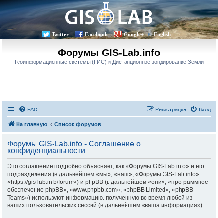
Twitter
Facebook
Google+
English
Форумы GIS-Lab.info
Геоинформационные системы (ГИС) и Дистанционное зондирование Земли
FAQ
Регистрация
Вход
На главную
Список форумов
Форумы GIS-Lab.info - Соглашение о
конфиденциальности
Это соглашение подробно объясняет, как «Форумы GIS-Lab.info» и его
подразделения (в дальнейшем «мы», «наш», «Форумы GIS-Lab.info»,
«https://gis-lab.info/forum») и phpBB (в дальнейшем «они», «программное
обеспечение phpBB», «www.phpbb.com», «phpBB Limited», «phpBB
Teams») используют информацию, полученную во время любой из
ваших пользовательских сессий (в дальнейшем «ваша информация»).