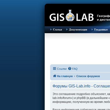
Статьи
Документация
Геоданные
Ссылки
FAQ
На главную
Список форумов
Форумы GIS-Lab.info - Соглаш
Это соглашение подробно объясняет, как
lab.info/forum») и phpBB (в дальнейше
информацию, полученную во время любо
Ваша информация собирается двумя спо