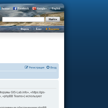
Twitter
Facebook
Google+
English
Форум
Блог
Реклама
Регистрация
Вход
умы GIS-Lab.info», «https://gis-
d», «phpBB Teams») используют
программным обеспечением phpBB