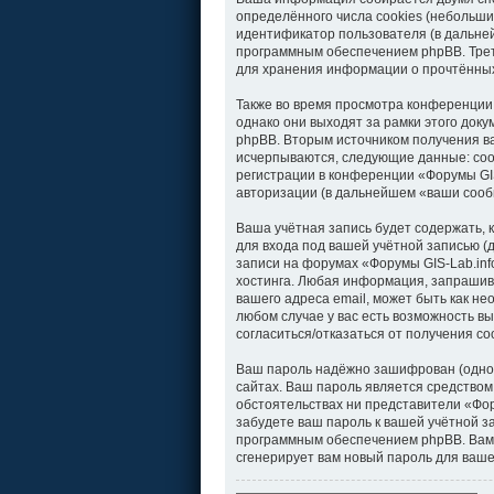
определённого числа cookies (небольши
идентификатор пользователя (в дальней
программным обеспечением phpBB. Треть
для хранения информации о прочтённых
Также во время просмотра конференции
однако они выходят за рамки этого док
phpBB. Вторым источником получения в
исчерпываются, следующие данные: соо
регистрации в конференции «Форумы GIS
авторизации (в дальнейшем «ваши сооб
Ваша учётная запись будет содержать,
для входа под вашей учётной записью (
записи на форумах «Форумы GIS-Lab.in
хостинга. Любая информация, запрашива
вашего адреса email, может быть как не
любом случае у вас есть возможность вы
согласиться/отказаться от получения 
Ваш пароль надёжно зашифрован (однос
сайтах. Ваш пароль является средством 
обстоятельствах ни представители «Фору
забудете ваш пароль к вашей учётной 
программным обеспечением phpBB. Вам 
сгенерирует вам новый пароль для ваше