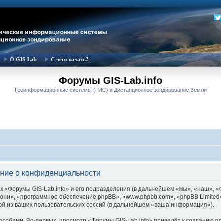
О GIS-Lab
С чего начать?
Форумы GIS-Lab.info
Геоинформационные системы (ГИС) и Дистанционное зондирование Земли
ение о конфиденциальности
 «Форумы GIS-Lab.info» и его подразделения (в дальнейшем «мы», «наш», «Фор
м «они», «программное обеспечение phpBB», «www.phpbb.com», «phpBB Limite
й из ваших пользовательских сессий (в дальнейшем «ваша информация»).
собами. Во-первых, просмотр «Форумы GIS-Lab.info» приведёт к созданию 