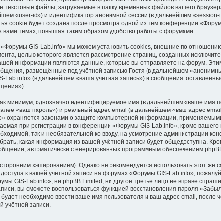
е текстовые файлы, загружаемые в папку временных файлов вашего браузера
шем «user-id») и идентификатор анонимной сессии (в дальнейшем «session-i
я cookie будет создана после просмотра одной из тем конференции «Форумы
 вами темах, повышая таким образом удобство работы с форумами.
 «Форумы GIS-Lab.info» мы можем установить cookies, внешние по отношени
умента, целью которого является рассмотрение страниц, созданных исключи
ашей информации являются данные, которые вы отправляете на форум. Этим
бщения, размещённые под учётной записью Гостя (в дальнейшем «анонимны
-Lab.info» (в дальнейшем «ваша учётная запись») и сообщения, оставленны
щения»).
 как минимум, однозначно идентифицируемое имя (в дальнейшем «ваше имя п
далее «ваш пароль») и реальный адрес email (в дальнейшем «ваш адрес ema
fo» охраняется законами о защите компьютерной информации, применяемыми
емая при регистрации в конференции «Форумы GIS-Lab.info», кроме вашего 
обходимой, так и необязательной ко вводу, на усмотрение администрации ко
брать, какая информация из вашей учётной записи будет общедоступна. Кроме
сообщений, автоматически сгенерированных программным обеспечением phpB
торонним хэшированием). Однако не рекомендуется использовать этот же са
доступа к вашей учётной записи на форумах «Форумы GIS-Lab.info», пожалуйст
мы GIS-Lab.info», ни phpBB Limited, ни другое третье лицо не вправе спраши
записи, вы сможете воспользоваться функцией восстановления пароля «Забы
будет необходимо ввести ваше имя пользователя и ваш адрес email, после 
й учётной записи.