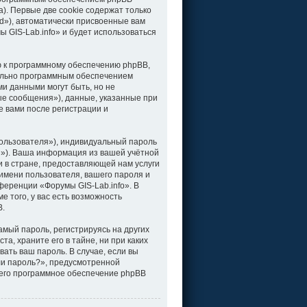
). Первые две cookie содержат только
d»), автоматически присвоенные вам
 GIS-Lab.info» и будет использоваться
ю к программному обеспечению phpBB,
тельно программным обеспечением
и данными могут быть, но не
е сообщения»), данные, указанные при
е вами после регистрации и
ользователя»), индивидуальный пароль
il»). Ваша информация из вашей учётной
 в стране, предоставляющей нам услуги
имени пользователя, вашего пароля и
нференции «Форумы GIS-Lab.info». В
 того, у вас есть возможность
B.
мый пароль, регистрируясь на других
а, храните его в тайне, ни при каких
вать ваш пароль. В случае, если вы
ли пароль?», предусмотренной
чего программное обеспечение phpBB