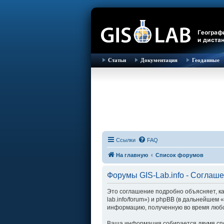
Статьи
Документация
Геоданные
Ссылки
FAQ
На главную
Список форумов
Форумы GIS-Lab.info - Соглаш
Это соглашение подробно объясняет, как
lab.info/forum») и phpBB (в дальнейше
информацию, полученную во время любо
Ваша информация собирается двумя спо