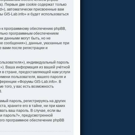
). Первые две cookie содержат только
d»), автоматически присвоенные вам
 GIS-Lab.info» и будет использоваться
ю к программному обеспечению phpBB,
тельно программным обеспечением
и данными могут быть, но не
е сообщения»), данные, указанные при
е вами после регистрации и
ользователя»), индивидуальный пароль
il»). Ваша информация из вашей учётной
 в стране, предоставляющей нам услуги
имени пользователя, вашего пароля и
нференции «Форумы GIS-Lab.info». В
 того, у вас есть возможность
B.
мый пароль, регистрируясь на других
а, храните его в тайне, ни при каких
вать ваш пароль. В случае, если вы
ли пароль?», предусмотренной
чего программное обеспечение phpBB