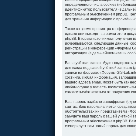
определённого числа cookies (небольши
идентификатор пользователя (в дальней
программным обеспечением phpBB. Треть
для хранения информации о прочтённых
Также во время просмотра конференции
однако они выходят за рамки этого док
phpBB. Вторым источником получения в
исчерпываются, следующие данные: соо
регистрации в конференции «Форумы GIS
авторизации (в дальнейшем «ваши сооб
Ваша учётная запись будет содержать,
для входа под вашей учётной записью (
записи на форумах «Форумы GIS-Lab.in
хостинга. Любая информация, запрашива
вашего адреса email, может быть как не
любом случае у вас есть возможность вы
согласиться/отказаться от получения 
Ваш пароль надёжно зашифрован (однос
сайтах. Ваш пароль является средством 
обстоятельствах ни представители «Фору
забудете ваш пароль к вашей учётной 
программным обеспечением phpBB. Вам 
сгенерирует вам новый пароль для ваше