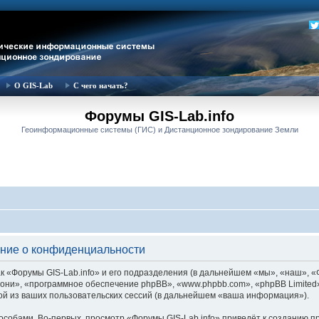
О GIS-Lab
С чего начать?
Форумы GIS-Lab.info
Геоинформационные системы (ГИС) и Дистанционное зондирование Земли
ение о конфиденциальности
 «Форумы GIS-Lab.info» и его подразделения (в дальнейшем «мы», «наш», «Фор
м «они», «программное обеспечение phpBB», «www.phpbb.com», «phpBB Limite
й из ваших пользовательских сессий (в дальнейшем «ваша информация»).
собами. Во-первых, просмотр «Форумы GIS-Lab.info» приведёт к созданию 