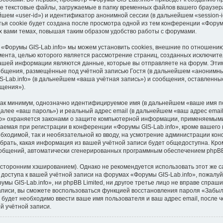
е текстовые файлы, загружаемые в папку временных файлов вашего браузера
шем «user-id») и идентификатор анонимной сессии (в дальнейшем «session-i
я cookie будет создана после просмотра одной из тем конференции «Форумы
 вами темах, повышая таким образом удобство работы с форумами.
 «Форумы GIS-Lab.info» мы можем установить cookies, внешние по отношени
умента, целью которого является рассмотрение страниц, созданных исключи
ашей информации являются данные, которые вы отправляете на форум. Этим
бщения, размещённые под учётной записью Гостя (в дальнейшем «анонимны
-Lab.info» (в дальнейшем «ваша учётная запись») и сообщения, оставленны
щения»).
 как минимум, однозначно идентифицируемое имя (в дальнейшем «ваше имя п
далее «ваш пароль») и реальный адрес email (в дальнейшем «ваш адрес ema
fo» охраняется законами о защите компьютерной информации, применяемыми
емая при регистрации в конференции «Форумы GIS-Lab.info», кроме вашего 
обходимой, так и необязательной ко вводу, на усмотрение администрации ко
брать, какая информация из вашей учётной записи будет общедоступна. Кроме
сообщений, автоматически сгенерированных программным обеспечением phpB
торонним хэшированием). Однако не рекомендуется использовать этот же са
доступа к вашей учётной записи на форумах «Форумы GIS-Lab.info», пожалуйст
мы GIS-Lab.info», ни phpBB Limited, ни другое третье лицо не вправе спраши
записи, вы сможете воспользоваться функцией восстановления пароля «Забы
будет необходимо ввести ваше имя пользователя и ваш адрес email, после 
й учётной записи.