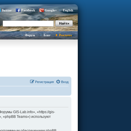
Twitter
Facebook
Google+
English
Форум
Блог
Реклама
Регистрация
Вход
умы GIS-Lab.info», «https://gis-
d», «phpBB Teams») используют
программным обеспечением phpBB