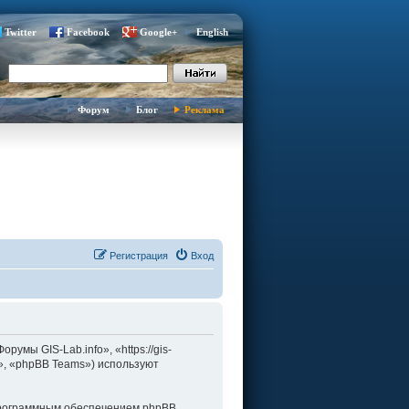
Twitter
Facebook
Google+
English
Форум
Блог
Реклама
Регистрация
Вход
умы GIS-Lab.info», «https://gis-
d», «phpBB Teams») используют
программным обеспечением phpBB