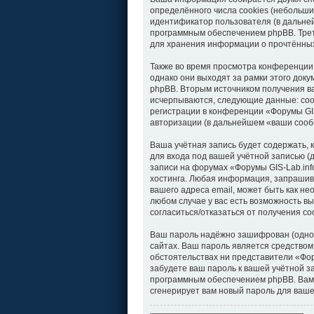
определённого числа cookies (небольши
идентификатор пользователя (в дальней
программным обеспечением phpBB. Треть
для хранения информации о прочтённых
Также во время просмотра конференции
однако они выходят за рамки этого док
phpBB. Вторым источником получения в
исчерпываются, следующие данные: соо
регистрации в конференции «Форумы GIS
авторизации (в дальнейшем «ваши сооб
Ваша учётная запись будет содержать,
для входа под вашей учётной записью (
записи на форумах «Форумы GIS-Lab.in
хостинга. Любая информация, запрашива
вашего адреса email, может быть как не
любом случае у вас есть возможность вы
согласиться/отказаться от получения 
Ваш пароль надёжно зашифрован (однос
сайтах. Ваш пароль является средством 
обстоятельствах ни представители «Фору
забудете ваш пароль к вашей учётной 
программным обеспечением phpBB. Вам 
сгенерирует вам новый пароль для ваше