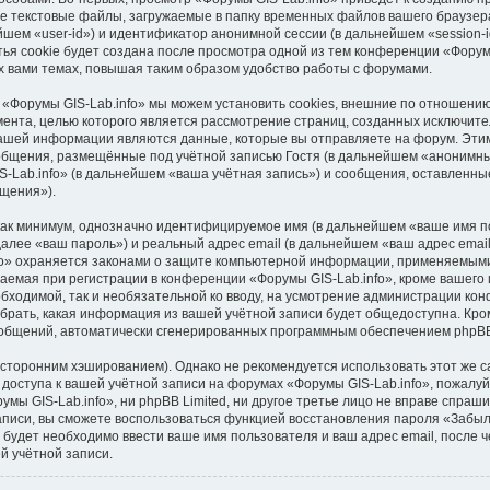
е текстовые файлы, загружаемые в папку временных файлов вашего браузера
шем «user-id») и идентификатор анонимной сессии (в дальнейшем «session-i
я cookie будет создана после просмотра одной из тем конференции «Форумы
 вами темах, повышая таким образом удобство работы с форумами.
 «Форумы GIS-Lab.info» мы можем установить cookies, внешние по отношени
умента, целью которого является рассмотрение страниц, созданных исключи
ашей информации являются данные, которые вы отправляете на форум. Этим
бщения, размещённые под учётной записью Гостя (в дальнейшем «анонимны
-Lab.info» (в дальнейшем «ваша учётная запись») и сообщения, оставленны
щения»).
 как минимум, однозначно идентифицируемое имя (в дальнейшем «ваше имя п
далее «ваш пароль») и реальный адрес email (в дальнейшем «ваш адрес ema
fo» охраняется законами о защите компьютерной информации, применяемыми
емая при регистрации в конференции «Форумы GIS-Lab.info», кроме вашего 
обходимой, так и необязательной ко вводу, на усмотрение администрации ко
брать, какая информация из вашей учётной записи будет общедоступна. Кроме
сообщений, автоматически сгенерированных программным обеспечением phpB
торонним хэшированием). Однако не рекомендуется использовать этот же са
доступа к вашей учётной записи на форумах «Форумы GIS-Lab.info», пожалуйст
мы GIS-Lab.info», ни phpBB Limited, ни другое третье лицо не вправе спраши
записи, вы сможете воспользоваться функцией восстановления пароля «Забы
будет необходимо ввести ваше имя пользователя и ваш адрес email, после 
й учётной записи.