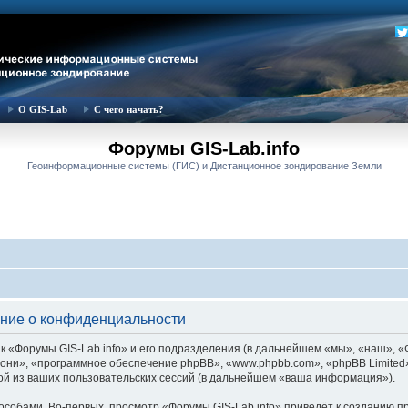
О GIS-Lab
С чего начать?
Форумы GIS-Lab.info
Геоинформационные системы (ГИС) и Дистанционное зондирование Земли
ение о конфиденциальности
 «Форумы GIS-Lab.info» и его подразделения (в дальнейшем «мы», «наш», «Фор
м «они», «программное обеспечение phpBB», «www.phpbb.com», «phpBB Limite
й из ваших пользовательских сессий (в дальнейшем «ваша информация»).
собами. Во-первых, просмотр «Форумы GIS-Lab.info» приведёт к созданию 