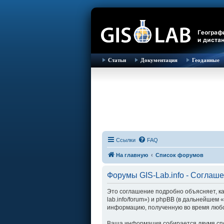
Статьи
Документация
Геоданные
Ссылки
FAQ
На главную
Список форумов
Форумы GIS-Lab.info - Соглаш
Это соглашение подробно объясняет, как
lab.info/forum») и phpBB (в дальнейше
информацию, полученную во время любо
Ваша информация собирается двумя спо