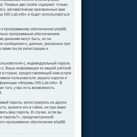
). Первые две cookie содержат только
d»), автоматически присвоенные вам
 GIS-Lab.info» и будет использоваться
ю к программному обеспечению phpBB,
тельно программным обеспечением
и данными могут быть, но не
е сообщения»), данные, указанные при
е вами после регистрации и
ользователя»), индивидуальный пароль
il»). Ваша информация из вашей учётной
 в стране, предоставляющей нам услуги
имени пользователя, вашего пароля и
нференции «Форумы GIS-Lab.info». В
 того, у вас есть возможность
B.
мый пароль, регистрируясь на других
а, храните его в тайне, ни при каких
вать ваш пароль. В случае, если вы
ли пароль?», предусмотренной
чего программное обеспечение phpBB