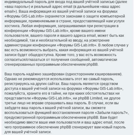
индивидуальный пароль для входа под вашей учётной записью (далее
«ваш пароль») и реальный адрес email (в дальнейшем «ваш адрес
email»). Ваша информация из вашей учётной записи на форумах
«Форумы GIS-Lab.info» охраняется законами о защите компьютерной
информации, применяемыми в стране, предоставляющей нам услуги
хостинга. Любая информация, запрашиваемая при регистрации в
конференции «Форумы GIS-Lab.info», кроме вашего имени
пользователя, вашего пароля и вашего адреса email, может быть как
необходимой, так и необязательной ко вводу, на усмотрение
администрации конференции «Форумы GIS-Lab.info». В любом случае у
вас есть возможность выбрать, какая информация из вашей учётной
записи будет общедоступна. Кроме того, у вас есть возможность
согласиться/отказаться от получения сообщений, автоматически
сгенерированных программным обеспечением phpBB.
Ваш пароль надёжно зашифрован (односторонним хэшированием).
Однако не рекомендуется использовать этот же самый пароль,
регистрируясь на других сайтах. Ваш пароль является средством
доступа к вашей учётной записи на форумах «Форумы GIS-Lab.info»,
пожалуйста, храните его в тайне, ни при каких обстоятельствах ни
представители «Форумы GIS-Lab.info», ни phpBB Limited, ни другое
третье лицо не вправе спрашивать ваш пароль. В случае, если вы
забудете ваш пароль к вашей учётной записи, вы сможете
воспользоваться функцией восстановления пароля «Забыли пароль?»,
предусмотренной программным обеспечением phpBB. Вам будет
необходимо ввести ваше имя пользователя и ваш адрес email, после
чего программное обеспечение phpBB сгенерирует вам новый пароль
для вашей учётной записи.