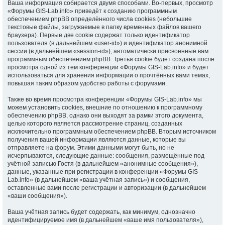
Ваша информация собирается двумя способами. Во-первых, просмотр
«Форумы GIS-Lab.info» приведёт к созданию программным
обеспечением phpBB определённого числа cookies (небольшие
текстовые файлы, загружаемые в папку временных файлов вашего
браузера). Первые две cookie содержат только идентификатор
пользователя (в дальнейшем «user-id») и идентификатор анонимной
сессии (в дальнейшем «session-id»), автоматически присвоенные вам
программным обеспечением phpBB. Третья cookie будет создана после
просмотра одной из тем конференции «Форумы GIS-Lab.info» и будет
использоваться для хранения информации о прочтённых вами темах,
повышая таким образом удобство работы с форумами.
Также во время просмотра конференции «Форумы GIS-Lab.info» мы
можем установить cookies, внешние по отношению к программному
обеспечению phpBB, однако они выходят за рамки этого документа,
целью которого является рассмотрение страниц, созданных
исключительно программным обеспечением phpBB. Вторым источником
получения вашей информации являются данные, которые вы
отправляете на форум. Этими данными могут быть, но не
исчерпываются, следующие данные: сообщения, размещённые под
учётной записью Гостя (в дальнейшем «анонимные сообщения»),
данные, указанные при регистрации в конференции «Форумы GIS-
Lab.info» (в дальнейшем «ваша учётная запись») и сообщения,
оставленные вами после регистрации и авторизации (в дальнейшем
«ваши сообщения»).
Ваша учётная запись будет содержать, как минимум, однозначно
идентифицируемое имя (в дальнейшем «ваше имя пользователя»),