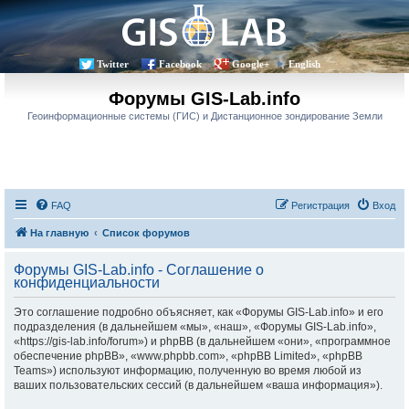
Twitter
Facebook
Google+
English
Форумы GIS-Lab.info
Геоинформационные системы (ГИС) и Дистанционное зондирование Земли
FAQ
Регистрация
Вход
На главную
Список форумов
Форумы GIS-Lab.info - Соглашение о
конфиденциальности
Это соглашение подробно объясняет, как «Форумы GIS-Lab.info» и его
подразделения (в дальнейшем «мы», «наш», «Форумы GIS-Lab.info»,
«https://gis-lab.info/forum») и phpBB (в дальнейшем «они», «программное
обеспечение phpBB», «www.phpbb.com», «phpBB Limited», «phpBB
Teams») используют информацию, полученную во время любой из
ваших пользовательских сессий (в дальнейшем «ваша информация»).