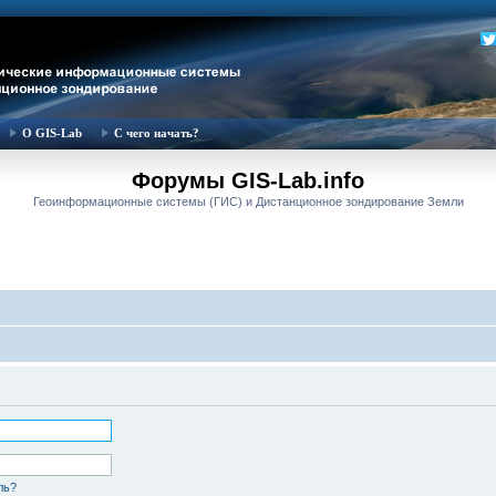
О GIS-Lab
С чего начать?
Форумы GIS-Lab.info
Геоинформационные системы (ГИС) и Дистанционное зондирование Земли
ль?