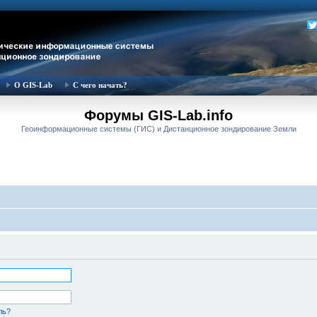
О GIS-Lab
С чего начать?
Форумы GIS-Lab.info
Геоинформационные системы (ГИС) и Дистанционное зондирование Земли
ль?