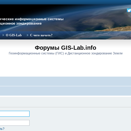
О GIS-Lab
С чего начать?
Форумы GIS-Lab.info
Геоинформационные системы (ГИС) и Дистанционное зондирование Земли
ль?