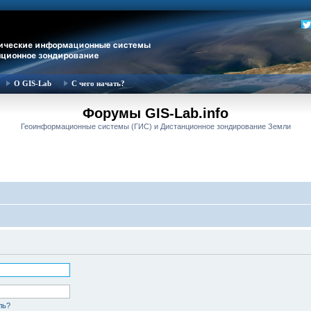
О GIS-Lab
С чего начать?
Форумы GIS-Lab.info
Геоинформационные системы (ГИС) и Дистанционное зондирование Земли
ль?